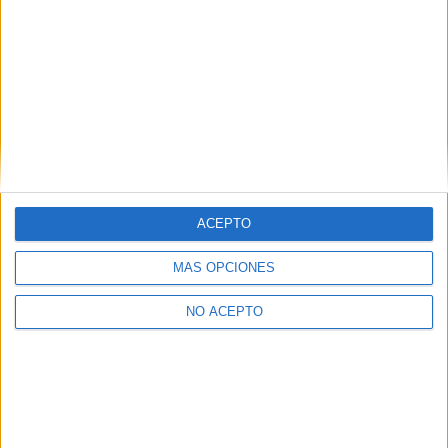
Comentarios
24 de mayo, 2010 - 12:41
#2
xx_irenitta_xx
Desconectado
Mira lo que me pasaron:
http://hosting01.uc3m.es/semanal3/documents/ranking%20el%20
ACEPTO
En la página nº 4 a la derecha vienen las universidades con
más prestigio en la titulación de fisioterapia. Quizá os
MÁS OPCIONES
interese.
NO ACEPTO
Inicio
Inicia sesión
o
regístrate
para enviar comentarios