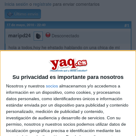
Inicia sesión
o
regístrate
para enviar comentarios
Último envío
17 de mayo, 2010 - 22:40
#1
maripd24
Desconectado
hola a todos,hoy he ehstado hablando cn una chica de mi
clase sobre el tema de que en andalucia no hay muchas
universidades donde impartan la carrera de fisioterapia,le
comente que a cual le gustair estudiar y me ha dicho que o
cadiz o granda,que el resto no valen tanto como esasdos,yo
Su privacidad es importante para nosotros
le he dicho que no piense asi porque ella no sabe como se
imparten las clases en el resto de provincias y que no
Nosotros y nuestros
socios
almacenamos y/o accedemos a
infravalore a las universidades porque sí, o por ver que si la
información en un dispositivo, como cookies, y procesamos
nota es muy alta en X provincia pues es que esa universidad
datos personales, como identificadores únicos e información
es buena y yo no esoy a favor de eso,es como tambien las
estándar enviada por un dispositivo para publicidad y contenido
universidades privadas que mucha gente piensa que son
personalizado, medición de publicidad y contenido,
peores que las publicas y yo tb pienso k no es verdad,que
investigación de audiencia y desarrollo de servicios.
Con su
opinais??
permiso, nosotros y nuestros socios podemos utilizar datos de
localización geográfica precisa e identificación mediante las
Inicio