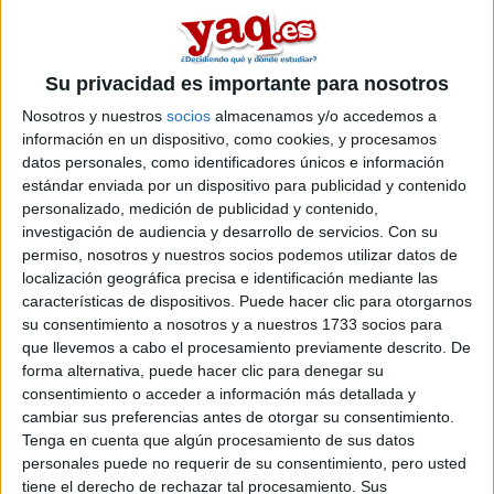
Hola...me podrían decir como son los test psicotecticos de la
UCJC???...quiero entrar a la escuela de jardineria Castillo
Batres y para ingresar tengo que hacer ese test de acceso de
Su privacidad es importante para nosotros
la universidad...ah! y también como es la escuela de
jardinería para los que estudian alli?
Nosotros y nuestros
socios
almacenamos y/o accedemos a
información en un dispositivo, como cookies, y procesamos
datos personales, como identificadores únicos e información
Inicio
estándar enviada por un dispositivo para publicidad y contenido
personalizado, medición de publicidad y contenido,
Etiquetas:
La universidad - un mundo
investigación de audiencia y desarrollo de servicios.
Con su
permiso, nosotros y nuestros socios podemos utilizar datos de
localización geográfica precisa e identificación mediante las
características de dispositivos. Puede hacer clic para otorgarnos
su consentimiento a nosotros y a nuestros 1733 socios para
que llevemos a cabo el procesamiento previamente descrito. De
forma alternativa, puede hacer clic para denegar su
consentimiento o acceder a información más detallada y
cambiar sus preferencias antes de otorgar su consentimiento.
Tenga en cuenta que algún procesamiento de sus datos
personales puede no requerir de su consentimiento, pero usted
tiene el derecho de rechazar tal procesamiento. Sus