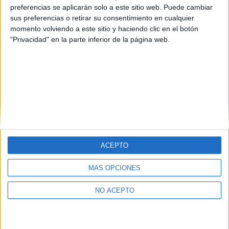
preferencias se aplicarán solo a este sitio web. Puede cambiar
sus preferencias o retirar su consentimiento en cualquier
momento volviendo a este sitio y haciendo clic en el botón
"Privacidad" en la parte inferior de la página web.
ACEPTO
Quiénes somos
|
Contactar
|
Anúnciate
MÁS OPCIONES
Aviso legal
|
Politica de privacidad
|
Condiciones generales
|
Política
de cookies
NO ACEPTO
© 2003-2026
Compás Mediterráneo S.L.
- Diego de León 47 - 28006
Madrid [ESPAÑA] - Tel. +34 91 593 2767