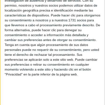
investigación de audiencia y desarrollo de servicios.
Con su
permiso, nosotros y nuestros socios podemos utilizar datos de
localización geográfica precisa e identificación mediante las
características de dispositivos. Puede hacer clic para otorgarnos
su consentimiento a nosotros y a nuestros 1731 socios para
que llevemos a cabo el procesamiento previamente descrito. De
forma alternativa, puede hacer clic para denegar su
consentimiento o acceder a información más detallada y
cambiar sus preferencias antes de otorgar su consentimiento.
Tenga en cuenta que algún procesamiento de sus datos
Estudios nombrados en este post
personales puede no requerir de su consentimiento, pero usted
tiene el derecho de rechazar tal procesamiento. Sus
Estudiar Biotecnología
preferencias se aplicarán solo a este sitio web. Puede cambiar
sus preferencias o retirar su consentimiento en cualquier
Universidades nombradas en este post
momento volviendo a este sitio y haciendo clic en el botón
"Privacidad" en la parte inferior de la página web.
Estudiar Universitat Politècnica de València