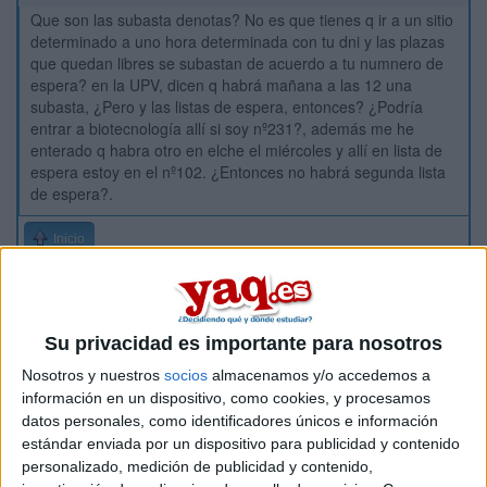
Que son las subasta denotas? No es que tienes q ir a un sitio
determinado a uno hora determinada con tu dni y las plazas
que quedan libres se subastan de acuerdo a tu numnero de
espera? en la UPV, dicen q habrá mañana a las 12 una
subasta, ¿Pero y las listas de espera, entonces? ¿Podría
entrar a biotecnología allí si soy nº231?, además me he
enterado q habra otro en elche el miércoles y allí en lista de
espera estoy en el nº102. ¿Entonces no habrá segunda lista
de espera?.
Inicio
Etiquetas:
La universidad - un mundo
Biotecnología
UPV
Su privacidad es importante para nosotros
Nosotros y nuestros
socios
almacenamos y/o accedemos a
información en un dispositivo, como cookies, y procesamos
datos personales, como identificadores únicos e información
estándar enviada por un dispositivo para publicidad y contenido
personalizado, medición de publicidad y contenido,