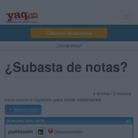
Toggl
navig
Buscar titulaciones
¿Dónde estoy?
¿Subasta de notas?
4 envíos / 0 nuevos
Inicia sesión
o
regístrate
para enviar comentarios
Último envío
26 de julio, 2010 - 20:54
#1
puntocom
Desconectado