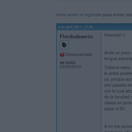
Inicia sesión
o
regístrate
para enviar co
5 de abril, 2011 - 17:06
Hoooola!! (:
Flordodeserto
Anda un poco 
Desconectado
lengua extranj
se unió:
23/03/2010
Todavía estoy 
lo antes posib
ya, porque aú
año pasado emp
con lo cual ah
de la facultad
clases en juni
sacar el B1.
A mí me comen