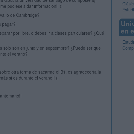
a USC, la universidad de santiago de compostela),
Clásic
 me pudieseis dar información!! (:
Estud
va lo de Cambridge?
Uni
s pagar?
en e
parar por libre, o debes ir a clases particulares? ¿Qué
Estud
 sólo son en junio y en septiembre? ¿Puede ser que
Compo
nte el verano?
 sobre otra forma de sacarme el B1, os agradecería la
más si es durante el verano!! (:
 antemano!!