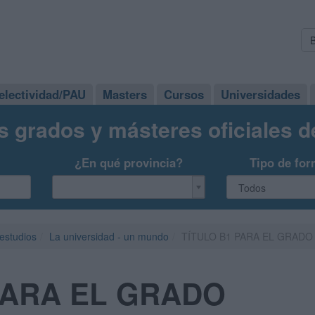
electividad/PAU
Masters
Cursos
Universidades
s grados y másteres oficiales 
¿En qué provincia?
Tipo de for
 estudios
La universidad - un mundo
TÍTULO B1 PARA EL GRADO
PARA EL GRADO