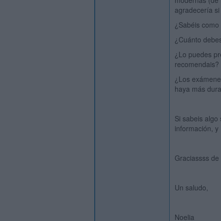
modernas (de l
agradecería si
¿Sabéis como 
¿Cuánto debe
¿Lo puedes pre
recomendais?
¿Los exámenes
haya más dura
Si sabeis algo
información, y 
Graciassss de
Un saludo,
Noelia