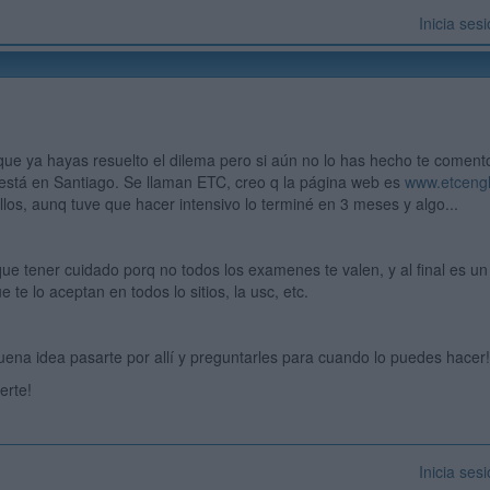
Inicia ses
que ya hayas resuelto el dilema pero si aún no lo has hecho te coment
está en Santiago. Se llaman ETC, creo q la página web es
www.etceng
llos, aunq tuve que hacer intensivo lo terminé en 3 meses y algo...
ue tener cuidado porq no todos los examenes te valen, y al final es un r
 te lo aceptan en todos lo sitios, la usc, etc.
uena idea pasarte por allí y preguntarles para cuando lo puedes hacer!
erte!
Inicia ses