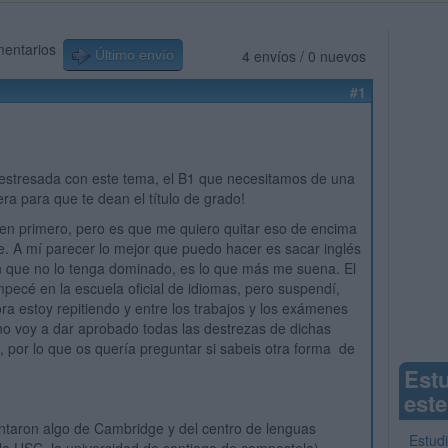
mentarios
4 envíos / 0 nuevos
Último envío
#1
estresada con este tema, el B1 que necesitamos de una
era para que te dean el título de grado!
en primero, pero es que me quiero quitar eso de encima
le. A mí parecer lo mejor que puedo hacer es sacar inglés
n que no lo tenga dominado, es lo que más me suena. El
ecé en la escuela oficial de idiomas, pero suspendí,
ora estoy repitiendo y entre los trabajos y los exámenes
 no voy a dar aprobado todas las destrezas de dichas
o, por lo que os quería preguntar si sabeis otra forma de
Est
este
taron algo de Cambridge y del centro de lenguas
Estud