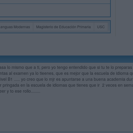
Lenguas Modernas
Magisterio de Educación Primaria
USC
sa lo mismo que a ti, pero yo tengo entendido que si tu te lo prepara
entas al examen ya lo tieenes, que es mejor que la escuela de idioma q
nivel B1 ..... yo creo que lo mjr es apuntarse a una buena academia 
r pringada en la escuela de idiomas que tienes que ir 2 veces en sema
r y to ese rollo........