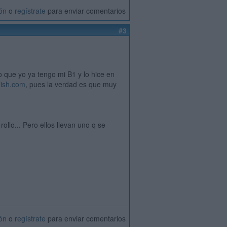
ión
o
regístrate
para enviar comentarios
#3
o que yo ya tengo mi B1 y lo hice en
lish.com
, pues la verdad es que muy
ollo... Pero ellos llevan uno q se
ión
o
regístrate
para enviar comentarios