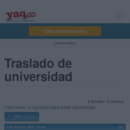
Toggl
navig
Buscar titulaciones
¿Dónde estoy?
Traslado de
universidad
2 envíos / 0 nuevos
Inicia sesión
o
regístrate
para enviar comentarios
Último envío
7 de octubre, 2010 - 01:50
#1