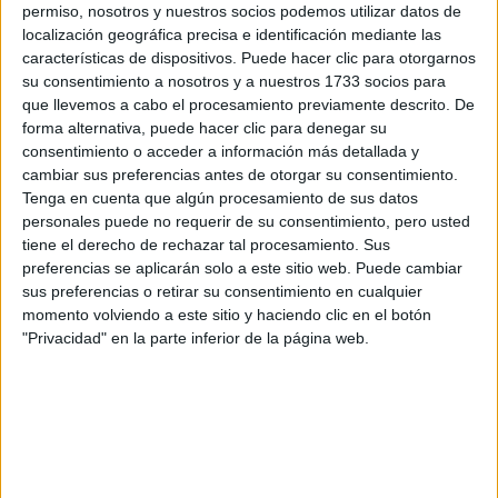
permiso, nosotros y nuestros socios podemos utilizar datos de
localización geográfica precisa e identificación mediante las
características de dispositivos. Puede hacer clic para otorgarnos
su consentimiento a nosotros y a nuestros 1733 socios para
que llevemos a cabo el procesamiento previamente descrito. De
forma alternativa, puede hacer clic para denegar su
consentimiento o acceder a información más detallada y
cambiar sus preferencias antes de otorgar su consentimiento.
Tenga en cuenta que algún procesamiento de sus datos
personales puede no requerir de su consentimiento, pero usted
tiene el derecho de rechazar tal procesamiento. Sus
preferencias se aplicarán solo a este sitio web. Puede cambiar
Estudios nombrados en este post
sus preferencias o retirar su consentimiento en cualquier
momento volviendo a este sitio y haciendo clic en el botón
Estudiar Ingeniería Informática
"Privacidad" en la parte inferior de la página web.
Universidades nombradas en este post
Estudiar Universidad de Las Palmas de Gran Canaria
Estudiar Universidad Politécnica de Madrid