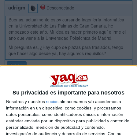
adrigm
Desconectado
Buenas, actualmente estoy cursando Ingeniería Informática
en la Universidad de Las Palmas de Gran Canaria, he
empezado este año. Mi idea es hacer primero aquí e irme el
año que viene a la Universidad Politécnica de Madrid.
Mi pregunta es, ¿Hay cupo de plazas para traslados, tengo
que hacer algo desde ya, hay algun/os requisitos?
Inicio
Etiquetas:
La universidad - un mundo
Ingeniería Informática
Las Palmas
Su privacidad es importante para nosotros
Madrid
ULPGC
UPM
Nosotros y nuestros
socios
almacenamos y/o accedemos a
información en un dispositivo, como cookies, y procesamos
datos personales, como identificadores únicos e información
estándar enviada por un dispositivo para publicidad y contenido
personalizado, medición de publicidad y contenido,
investigación de audiencia y desarrollo de servicios.
Con su