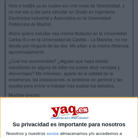
Hola a tod@s ya se cuales son mis notas de Selectividad, y
no me van a dar para estudiar un Grado en Ingeniería
Electrónica Industrial y Automática en la Universidad
Politécnica de Madrid.
Ahora quiero estudiar esa misma titulación en la Universidad
Carlos III o en la Universidad de Castilla - La Mancha, no me
decido por ninguna de las dos. Me pillan a la misma distancia,
aproximadamente.
¿Cual me recomendais? ¿Alguien que haya estado
estudiando en alguna de ellas me puede decir ventajas y
desventajas? Me interesan, aparte de la calidad de la
enseñanza, las instalaciones, el ambiente en general y las
ayudas para entrar a trabajar tras acabar los estudios.
Muchas gracias.
Inicio
Etiquetas:
Su privacidad es importante para nosotros
Selectividad
La universidad - un mundo
Madrid
Nosotros y nuestros
socios
almacenamos y/o accedemos a