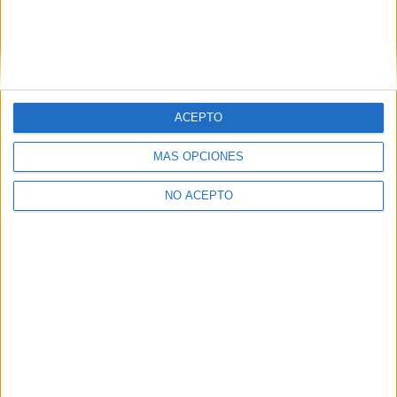
Estudiar Historia del Arte
Universidades nombradas en este post
Estudiar Universidad de Extremadura
ACEPTO
MÁS OPCIONES
NO ACEPTO
Quiénes somos
|
Contactar
|
Anúnciate
Aviso legal
|
Politica de privacidad
|
Condiciones generales
|
Política
de cookies
© 2003-2026
Compás Mediterráneo S.L.
- Diego de León 47 - 28006
Madrid [ESPAÑA] - Tel. +34 91 593 2767