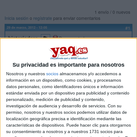
1 envío / 0 nuevos
Inicia sesión
o
regístrate
para enviar comentarios
29 de marzo, 2012 - 12:05
#1
historiadora
Desconectado
Hola!
Soy nueva en yaq.es y quería saber qué diferencia hay entre
Su privacidad es importante para nosotros
los grados de Historia y Patrimonio Histórico e Historia del
Arte y Patrimonio Histórico-Artístico que ofrece la Universidad
Nosotros y nuestros
socios
almacenamos y/o accedemos a
de Extremadura, ya que he mirado el plan de estudios y es
información en un dispositivo, como cookies, y procesamos
bastante parecido. ¿Cómo me decido si me gustan la
datos personales, como identificadores únicos e información
Historia, la Historia del Arte y el Patrimonio?
estándar enviada por un dispositivo para publicidad y contenido
Ayuda por favor!
personalizado, medición de publicidad y contenido,
investigación de audiencia y desarrollo de servicios.
Con su
Inicio
permiso, nosotros y nuestros socios podemos utilizar datos de
localización geográfica precisa e identificación mediante las
características de dispositivos. Puede hacer clic para otorgarnos
Etiquetas:
su consentimiento a nosotros y a nuestros 1731 socios para
La universidad - un mundo
Historia
Historia del Arte