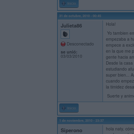
Inicio
31 de octubre, 2010 - 00:45
Hola!
Julieta86
Yo tambien emp
empezaba a hac
Desconectado
empece a exclu
en la que me p
se unió:
03/03/2010
gente hacia am
Desde la casa 
estudiando afu
super bien... A
cuando empezas
la timidez des
Suerte y anim
Inicio
1 de noviembre, 2010 - 23:37
hola naty, cóm
Siperono