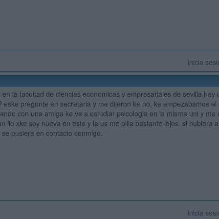
Inicia ses
i en la facultad de ciencias economicas y empresariales de sevilla ha
 eske pregunte en secretaria y me dijeron ke no, ke empezabamos el 
ndo con una amiga ke va a estudiar psicologia en la misma uni y me a di
n lio xke soy nueva en esto y la us me pilla bastante lejos. si hubiera 
 se pusiera en contacto conmigo.
Inicia ses