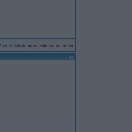
ión
o
regístrate
para enviar comentarios
#8