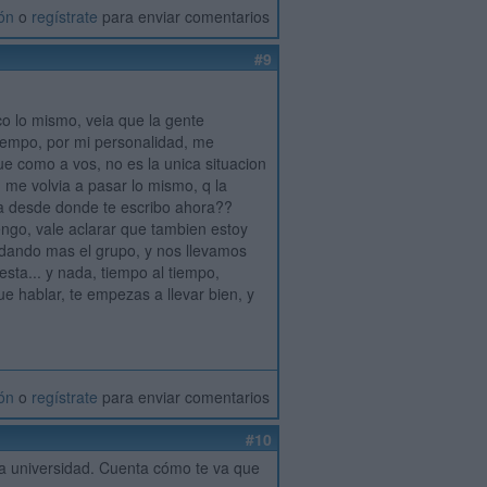
ión
o
regístrate
para enviar comentarios
#9
o lo mismo, veia que la gente
tiempo, por mi personalidad, me
 como a vos, no es la unica situacion
 me volvia a pasar lo mismo, q la
na desde donde te escribo ahora??
ngo, vale aclarar que tambien estoy
ndando mas el grupo, y nos llevamos
esta... y nada, tiempo al tiempo,
 hablar, te empezas a llevar bien, y
ión
o
regístrate
para enviar comentarios
#10
la universidad. Cuenta cómo te va que