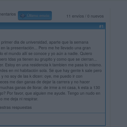
mentarios
11 envíos / 0 nuevos
Último envío
#1
 primer dia de universidad, aparte que la semana
en la presentación... Pero me he llevado una gran
o el mundo allí se conoce y yo aún a nadie. Quiero
ero tdas ya tienen su grupito y como que se cierran...
r. Estoy en una residencia k tambien me pasa lo mismo.
rdes en mi habitación sola. Sé que hay gente k sale pero
 y no soy de las k dicen: oye, me puedo ir con
eces me dan ganas de dejar la carrera y no hacer
chas ganas de llorar, de irme a mi casa, k esta a 130
go? Por favor, que alguien me ayude. Tengo un nudo en
o me deja ni respirar.
estras respuestas