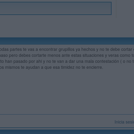
odas partes te vas a encontrar grupillos ya hechos y no te debe cortar e
paso pero debes cortarte menos ante estas situaciones y veras como t
ito han pasado por ahi y no te van a dar una mala contestación ( o no t
os mismos te ayudan a que esa timidez no te encierre.
Inicia ses