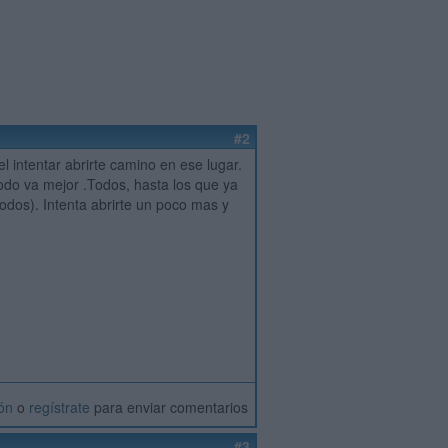
#2
l intentar abrirte camino en ese lugar.
odo va mejor .Todos, hasta los que ya
odos). Intenta abrirte un poco mas y
ión
o
regístrate
para enviar comentarios
#3