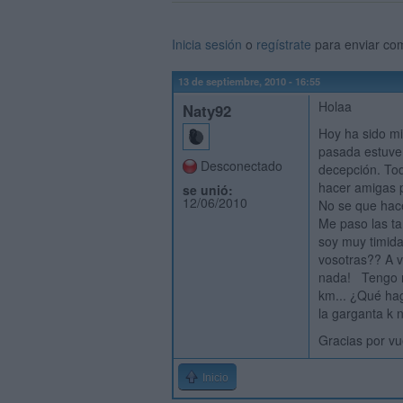
Inicia sesión
o
regístrate
para enviar co
13 de septiembre, 2010 - 16:55
Holaa
Naty92
Hoy ha sido mi
pasada estuve 
Desconectado
decepción. Tod
hacer amigas p
se unió:
12/06/2010
No se que hace
Me paso las ta
soy muy timida
vosotras?? A v
nada! Tengo mu
km... ¿Qué ha
la garganta k n
Gracias por vu
Inicio