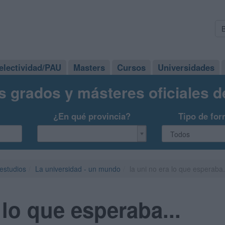
electividad/PAU
Masters
Cursos
Universidades
s grados y másteres oficiales 
¿En qué provincia?
Tipo de for
 estudios
La universidad - un mundo
la uni no era lo que esperaba.
 lo que esperaba...