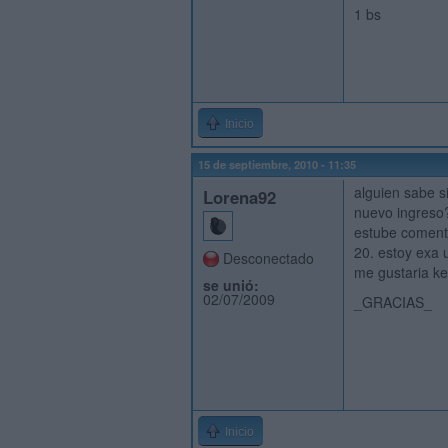
1 bs
Inicio
15 de septiembre, 2010 - 11:35
alguien sabe s
Lorena92
nuevo ingreso?
estube comenta
20. estoy exa u
Desconectado
me gustaria ke
se unió:
02/07/2009
_GRACIAS_
Inicio