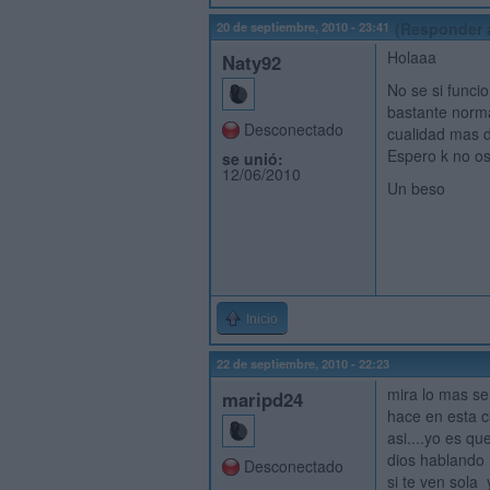
20 de septiembre, 2010 - 23:41
(Responder 
Holaaa
Naty92
No se si funci
bastante norma
Desconectado
cualidad mas d
Espero k no os
se unió:
12/06/2010
Un beso
Inicio
22 de septiembre, 2010 - 22:23
mira lo mas sen
maripd24
hace en esta c
asi....yo es q
dios hablando 
Desconectado
si te ven sola