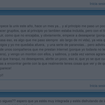
Inicia ses
ece la univ este año, hace un mes ya... y al principio me paso un poc
er grupitos, que al principio yo tambien estaba incluida, pero con el 
ir, como que no encajaba, y obviamente, empece a desesperar (porque
asa eso, es algo que me paso siempre alo largo de mi vida), ya veia q
igos y yo me quedaba afuera, y una serie de paranoias... pero adivi
de unos compañeros que me prestan internet (porque yo todavia no te
era), y vengo un monton con ellos, y salimos, y cada vez vamos agra
si que tranqui, no desesperes, abrite un poco, eso si, que yo se que cu
 a encontrar gente con la que realmente tenes cosas que ver y de que
aparece!
o!!
Inicia ses
o sigues?? espero que ya estés muy integrada y estés disfrutando de 