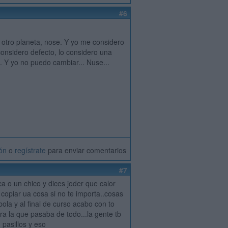
#6
e otro planeta, nose. Y yo me considero
considero defecto, lo considero una
 Y yo no puedo cambiar... Nuse...
ión
o
regístrate
para enviar comentarios
#7
ca o un chico y dices joder que calor
 copiar ua cosa si no te importa..cosas
ola y al final de curso acabo con to
a la que pasaba de todo...la gente tb
 pasillos y eso