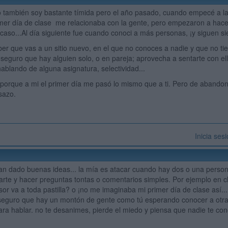
 también soy bastante tímida pero el año pasado, cuando empecé a la
imer día de clase me relacionaba con la gente, pero empezaron a hac
aso...Al día siguiente fue cuando conoci a más personas, ¡y siguen s
er que vas a un sitio nuevo, en el que no conoces a nadie y que no t
 seguro que hay alguien solo, o en pareja; aprovecha a sentarte con ell
ablando de alguna asignatura, selectividad...
orque a mi el primer día me pasó lo mismo que a ti. Pero de abandon
sazo.
Inicia ses
an dado buenas ideas... la mía es atacar cuando hay dos o una perso
carte y hacer preguntas tontas o comentarios simples. Por ejemplo en 
or va a toda pastilla? o ¡no me imaginaba mi primer día de clase así...!
seguro que hay un montón de gente como tú esperando conocer a otra 
para hablar. no te desanimes, pierde el miedo y piensa que nadie te co