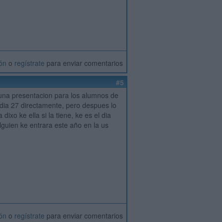
ión
o
regístrate
para enviar comentarios
#5
y una presentacion para los alumnos de
dia 27 directamente, pero despues lo
xo ke ella si la tiene, ke es el dia
alguien ke entrara este año en la us
ión
o
regístrate
para enviar comentarios