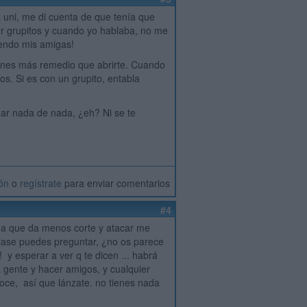
 uni, me di cuenta de que tenía que
er grupitos y cuando yo hablaba, no me
iendo mis amigas!
ienes más remedio que abrirte. Cuando
os. Si es con un grupito, entabla
ar nada de nada, ¿eh? Ni se te
ión
o
regístrate
para enviar comentarios
#4
na que da menos corte y atacar me
clase puedes preguntar, ¿no os parece
 y esperar a ver q te dicen ... habrá
gente y hacer amigos, y cualquier
noce, así que lánzate. no tienes nada