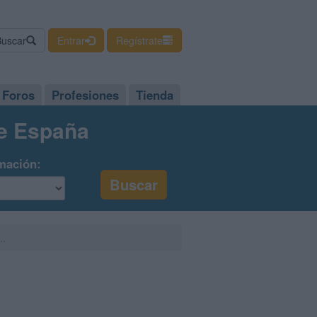
Buscar
Entrar
Regístrate
Foros
Profesiones
Tienda
de España
mación:
..