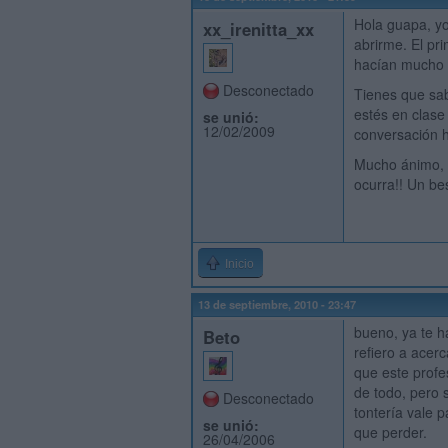
Hola guapa, yo
xx_irenitta_xx
abrirme. El pr
hacían mucho c
Desconectado
Tienes que sab
estés en clase
se unió:
12/02/2009
conversación h
Mucho ánimo, p
ocurra!! Un be
Inicio
13 de septiembre, 2010 - 23:47
bueno, ya te h
Beto
refiero a acer
que este profes
de todo, pero 
Desconectado
tontería vale 
se unió:
que perder.
26/04/2006