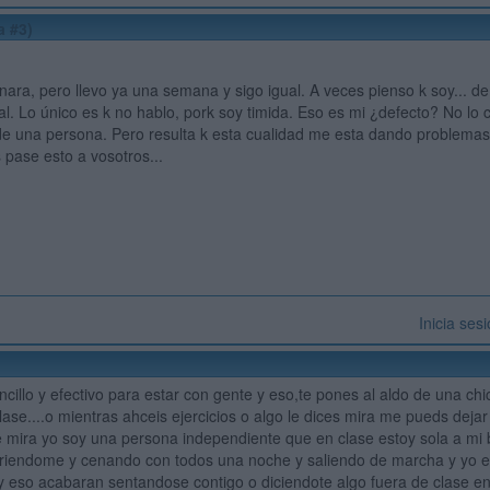
a #3)
onara, pero llevo ya una semana y sigo igual. A veces pienso k soy... d
l. Lo único es k no hablo, pork soy timida. Eso es mi ¿defecto? No lo 
e una persona. Pero resulta k esta cualidad me esta dando problemas.
 pase esto a vosotros...
Inicia ses
cillo y efectivo para estar con gente y eso,te pones al aldo de una chi
lase....o mientras ahceis ejercicios o algo le dices mira me pueds dejar
ue mira yo soy una persona independiente que en clase estoy sola a mi b
riendome y cenando con todos una noche y saliendo de marcha y yo er
 y eso acabaran sentandose contigo o diciendote algo fuera de clase en