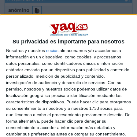
anómino
Hola, soy de la UCLM y estoy realizando la preinscripción para
la Universidad de Alcalá de Henares, pero estoy liado porque
encontré dos solicitudes distintas, ?¿cual debo rellenar?:
https://preinscripcion.uah.es/PreinsPublico/entradaPublica.do?
Su privacidad es importante para nosotros
nocache=66...
?¿esta que esta en la pagina de la universidad
Nosotros y nuestros
socios
almacenamos y/o accedemos a
de alcala y es donde quiero estudiar?¿
información en un dispositivo, como cookies, y procesamos
http://www.uah.es/acceso_informacion_academica/primero_segund
datos personales, como identificadores únicos e información
?¿o este impreso?¿ Porfavor ayudadme que estoy muy liado¡¡
estándar enviada por un dispositivo para publicidad y contenido
Inicio
personalizado, medición de publicidad y contenido,
investigación de audiencia y desarrollo de servicios.
Con su
permiso, nosotros y nuestros socios podemos utilizar datos de
Etiquetas:
La universidad - un mundo
UAH
UCLM
localización geográfica precisa e identificación mediante las
características de dispositivos. Puede hacer clic para otorgarnos
su consentimiento a nosotros y a nuestros 1733 socios para
que llevemos a cabo el procesamiento previamente descrito. De
forma alternativa, puede hacer clic para denegar su
consentimiento o acceder a información más detallada y
cambiar sus preferencias antes de otorgar su consentimiento.