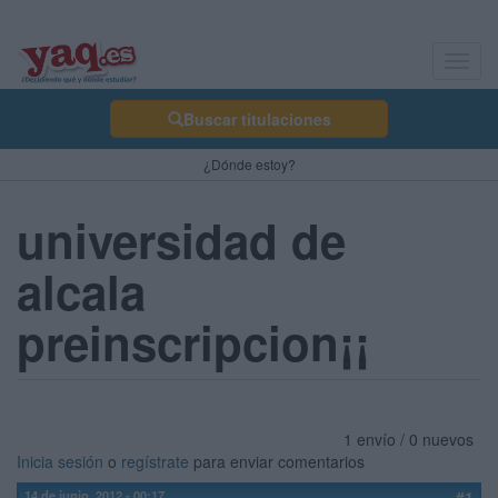
Toggl
navig
Buscar titulaciones
¿Dónde estoy?
universidad de
alcala
preinscripcion¡¡
1 envío / 0 nuevos
Inicia sesión
o
regístrate
para enviar comentarios
14 de junio, 2012 - 00:17
#1