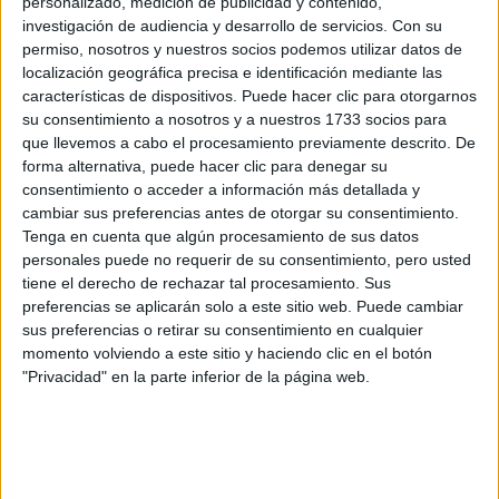
personalizado, medición de publicidad y contenido,
gracias a todos de antemano! :D
investigación de audiencia y desarrollo de servicios.
Con su
Inicio
permiso, nosotros y nuestros socios podemos utilizar datos de
localización geográfica precisa e identificación mediante las
características de dispositivos. Puede hacer clic para otorgarnos
Etiquetas:
su consentimiento a nosotros y a nuestros 1733 socios para
La universidad - un mundo
Psicología
Barcelona
que llevemos a cabo el procesamiento previamente descrito. De
Salamanca
forma alternativa, puede hacer clic para denegar su
consentimiento o acceder a información más detallada y
cambiar sus preferencias antes de otorgar su consentimiento.
Tenga en cuenta que algún procesamiento de sus datos
personales puede no requerir de su consentimiento, pero usted
tiene el derecho de rechazar tal procesamiento. Sus
preferencias se aplicarán solo a este sitio web. Puede cambiar
sus preferencias o retirar su consentimiento en cualquier
momento volviendo a este sitio y haciendo clic en el botón
"Privacidad" en la parte inferior de la página web.