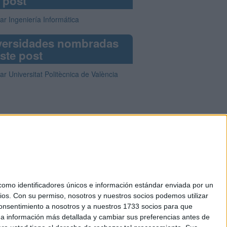
 post
ar Ingeniería Informática
versidades nombradas
ste post
ar Universitat Politècnica de València
mo identificadores únicos e información estándar enviada por un
ios.
Con su permiso, nosotros y nuestros socios podemos utilizar
okies
 consentimiento a nosotros y a nuestros 1733 socios para que
el. +34 91 593 2767
 a información más detallada y cambiar sus preferencias antes de