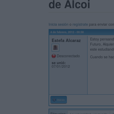
de Alcoi
Inicia sesión
o
regístrate
para enviar co
4 de febrero, 2012 - 00:58
Estoy pensando
Estefa Alcaraz
Futuro, Alquie
este estudiand
Desconectado
Cuando se hac
se unió:
07/01/2012
Inicio
Etiquetas: