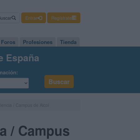
Buscar
Entrar
Regístrate
Foros
Profesiones
Tienda
de España
mación:
alencia / Campus de Alcoi
ia / Campus