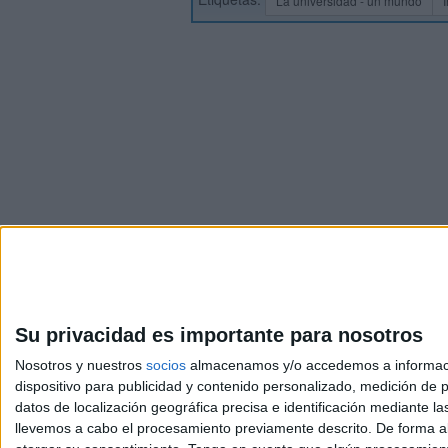
La universidad - un mundo
Su privacidad es importante para nosotros
Nosotros y nuestros
socios
almacenamos y/o accedemos a información
dispositivo para publicidad y contenido personalizado, medición de pu
Avis
datos de localización geográfica precisa e identificación mediante l
© 2003-2026
Compá
llevemos a cabo el procesamiento previamente descrito. De forma al