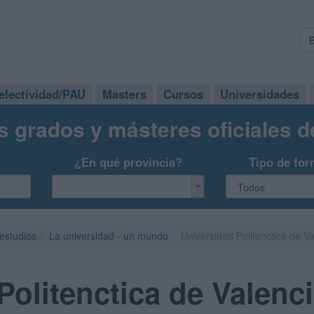
electividad/PAU
Masters
Cursos
Universidades
s grados y másteres oficiales 
¿En qué provincia?
Tipo de for
 estudios
La universidad - un mundo
Universidad Politenctica de V
Politenctica de Valenc