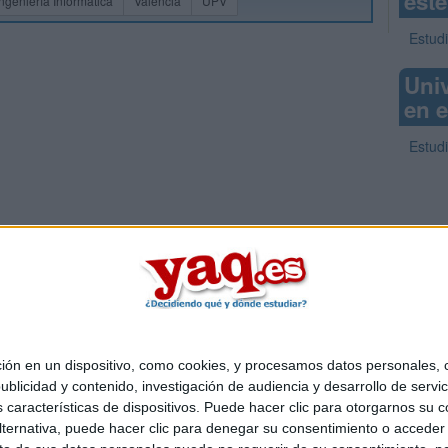
este
Ingeniería Informática
Valencia
UPV
Estudi
Uni
en e
Estudi
 en un dispositivo, como cookies, y procesamos datos personales, co
Quiénes somos
|
Contactar
|
Anúnciate
blicidad y contenido, investigación de audiencia y desarrollo de servic
o legal
|
Politica de privacidad
|
Condiciones generales
|
Política de co
as características de dispositivos. Puede hacer clic para otorgarnos su
s Mediterráneo S.L.
- Diego de León 47 - 28006 Madrid [ESPAÑA] - T
ternativa, puede hacer clic para denegar su consentimiento o acceder