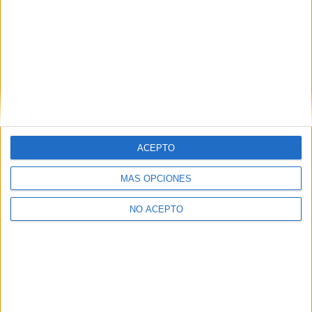
Estudios nombrados en este post
Estudiar Comunicación Audiovisual
Universidades nombradas en este post
ACEPTO
Estudiar Universidad Carlos III de Madrid
MÁS OPCIONES
NO ACEPTO
Quiénes somos
|
Contactar
|
Anúnciate