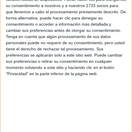
comentar más o menos si es tan mala como me han dicho?
su consentimiento a nosotros y a nuestros 1733 socios para
que llevemos a cabo el procesamiento previamente descrito. De
Inicio
forma alternativa, puede hacer clic para denegar su
consentimiento o acceder a información más detallada y
cambiar sus preferencias antes de otorgar su consentimiento.
Etiquetas:
Tenga en cuenta que algún procesamiento de sus datos
La universidad - un mundo
Ciencias
Comunicación Audiovisual
personales puede no requerir de su consentimiento, pero usted
Ingeniería
Zaragoza
UC3M
tiene el derecho de rechazar tal procesamiento. Sus
preferencias se aplicarán solo a este sitio web. Puede cambiar
sus preferencias o retirar su consentimiento en cualquier
momento volviendo a este sitio y haciendo clic en el botón
"Privacidad" en la parte inferior de la página web.