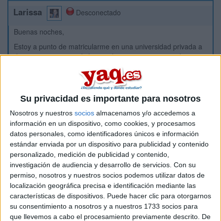
Larissa
Desconectado
Buenas noches,
Estoy a punto de matricularme en una universidad privada a
distancia y me gustaría hacer al mismo tiempo un ciclo
formativo.
¿Es posible hacer esto? es legal? Espero que podáis
resolverme esta duda.
Su privacidad es importante para nosotros
Muchas gracias.
Nosotros y nuestros
socios
almacenamos y/o accedemos a
Saludos.
información en un dispositivo, como cookies, y procesamos
datos personales, como identificadores únicos e información
Inicio
estándar enviada por un dispositivo para publicidad y contenido
personalizado, medición de publicidad y contenido,
investigación de audiencia y desarrollo de servicios.
Con su
Etiquetas:
La universidad - un mundo
Universidad Privada
permiso, nosotros y nuestros socios podemos utilizar datos de
localización geográfica precisa e identificación mediante las
características de dispositivos. Puede hacer clic para otorgarnos
su consentimiento a nosotros y a nuestros 1733 socios para
que llevemos a cabo el procesamiento previamente descrito. De