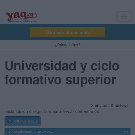
Toggl
navig
Buscar titulaciones
¿Dónde estoy?
Universidad y ciclo
formativo superior
2 envíos / 0 nuevos
Inicia sesión
o
regístrate
para enviar comentarios
Último envío
6 de septiembre, 2010 - 23:47
#1