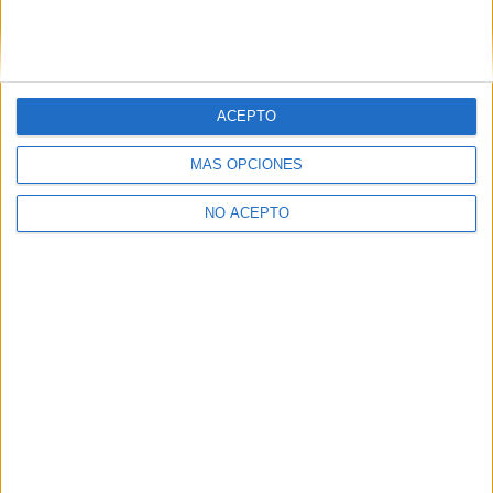
olaaaa!
si que puedes hacerlo y claro que es legal,solo tienes que
encontrar tiempo para hacer las dos cosas no sera facil!!pero
seguro que podras SUERTEE!=D
ACEPTO
Inicio
Inicia sesión
o
regístrate
para enviar comentarios
MÁS OPCIONES
NO ACEPTO
Quiénes somos
|
Contactar
|
Anúnciate
Aviso legal
|
Politica de privacidad
|
Condiciones generales
|
Política
de cookies
© 2003-2026
Compás Mediterráneo S.L.
- Diego de León 47 - 28006
Madrid [ESPAÑA] - Tel. +34 91 593 2767