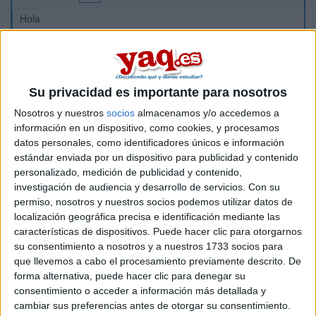
Hola
alguien vive ahi? se vive bien?? quiero tener opiniones
porque el año que viene igual voy a la UAB, y ya es tarde
para buscar piso, asi que me tendria que quedar en esa
residencia. hay posibilidad de coger piso individual? en la
Su privacidad es importante para nosotros
pagina viene de dos para arriba, si eso puedes escoger a tu
compañero o te lo asignan ellos? teneis alguna experiencia
Nosotros y nuestros
socios
almacenamos y/o accedemos a
de vivir asi con un desconocido?
información en un dispositivo, como cookies, y procesamos
datos personales, como identificadores únicos e información
gracias ^^
estándar enviada por un dispositivo para publicidad y contenido
personalizado, medición de publicidad y contenido,
Inicio
investigación de audiencia y desarrollo de servicios.
Con su
permiso, nosotros y nuestros socios podemos utilizar datos de
Etiquetas:
La universidad - un mundo
Barcelona
UAB
localización geográfica precisa e identificación mediante las
características de dispositivos. Puede hacer clic para otorgarnos
su consentimiento a nosotros y a nuestros 1733 socios para
que llevemos a cabo el procesamiento previamente descrito. De
forma alternativa, puede hacer clic para denegar su
consentimiento o acceder a información más detallada y
cambiar sus preferencias antes de otorgar su consentimiento.