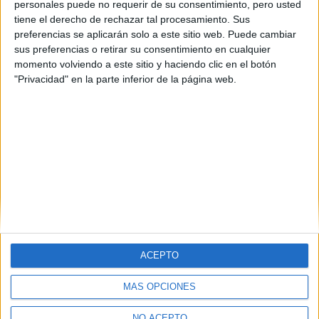
personales puede no requerir de su consentimiento, pero usted
tiene el derecho de rechazar tal procesamiento. Sus
preferencias se aplicarán solo a este sitio web. Puede cambiar
sus preferencias o retirar su consentimiento en cualquier
momento volviendo a este sitio y haciendo clic en el botón
"Privacidad" en la parte inferior de la página web.
Estudios nombrados en este post
Estudiar ADE - Administración y Dirección de Empresas
ACEPTO
MÁS OPCIONES
Quiénes somos
|
Contactar
|
Anúnciate
NO ACEPTO