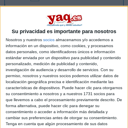
Olaa a todoss este año voy a acabar bachiller y tengo dudas
sobre qe carreras elegir.estoy entre ade y estudios
internacionales. Tambien me guataria saber donde es mejor
estudia estas carrerass graciassss
Su privacidad es importante para nosotros
Inicio
Nosotros y nuestros
socios
almacenamos y/o accedemos a
información en un dispositivo, como cookies, y procesamos
Etiquetas:
datos personales, como identificadores únicos e información
estándar enviada por un dispositivo para publicidad y contenido
Vuestras sugerencias
personalizado, medición de publicidad y contenido,
ADE - Administración y Dirección de Empresas
investigación de audiencia y desarrollo de servicios.
Con su
permiso, nosotros y nuestros socios podemos utilizar datos de
localización geográfica precisa e identificación mediante las
características de dispositivos. Puede hacer clic para otorgarnos
su consentimiento a nosotros y a nuestros 1731 socios para
que llevemos a cabo el procesamiento previamente descrito. De
forma alternativa, puede hacer clic para denegar su
consentimiento o acceder a información más detallada y
cambiar sus preferencias antes de otorgar su consentimiento.
Tenga en cuenta que algún procesamiento de sus datos