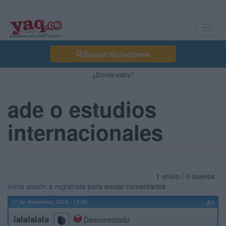
Toggl
navig
Buscar titulaciones
¿Dónde estoy?
ade o estudios
internacionales
1 envío / 0 nuevos
Inicia sesión
o
regístrate
para enviar comentarios
17 de diciembre, 2014 - 17:59
#1
lalalalala
Desconectado