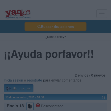
Toggl
navig
Buscar titulaciones
¿Dónde estoy?
¡¡Ayuda porfavor!!
2 envíos / 0 nuevos
Inicia sesión
o
regístrate
para enviar comentarios
Último envío
13 de noviembre, 2011 - 10:58
#1
Rocío 18
Desconectado