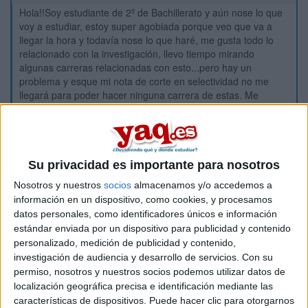
Hola!!Soy estudiante de 2º de Bachillerato y aún nose lo que
voy a estudiar, estoy super agobiada porque veo que va a
llegar la hora y todavía nose lo que haré, me gusta todo lo
relacionado con la investigación, llevo tiempo mirando
algunas carreras relacionadas con esto...pero hay un
problema y esque mi nota de corte en selectividad no me
llegará para poder hacer ninguna carrera de estas. Me
gustaría que alguien me ayudara, si alguien me puede dar
información sobre algo que he visto y es algo que se llama
ANATOMÍA PATOLÓGICA, he leido algo sobre esto y me
parece interesante pero nose como puedo llegar a estudiar
esto, nose si tiene que ser obligatoriamente estudiando una
Su privacidad es importante para nosotros
carrera o se puede hacer con algún modulo, la verdad no me
Nosotros y nuestros
socios
almacenamos y/o accedemos a
gustaría estudiar carrera, prefiero un módulo. AYUDARME
información en un dispositivo, como cookies, y procesamos
PORFAVOR!!!
datos personales, como identificadores únicos e información
estándar enviada por un dispositivo para publicidad y contenido
Inicio
personalizado, medición de publicidad y contenido,
investigación de audiencia y desarrollo de servicios.
Con su
Etiquetas:
Vuestras sugerencias
permiso, nosotros y nuestros socios podemos utilizar datos de
localización geográfica precisa e identificación mediante las
características de dispositivos. Puede hacer clic para otorgarnos