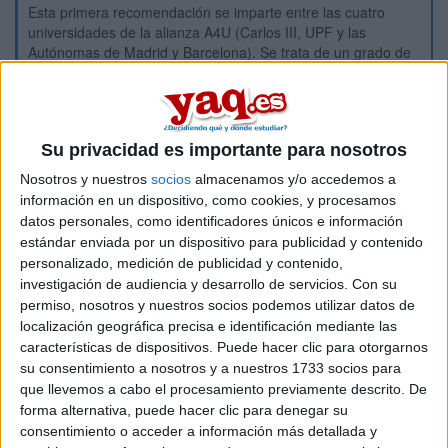
Esta primera recomendación se imparte entre las cuatro
universidades de la alianza A4U (Carlos III, UPF y las
Autónomas de Madrid y Barcelona). Se trata de un grado de
reciente creación con una duración de 4 años.
Este grado, como aprece en la página de la UAM "
tiene el
objetivo principal de formar profesionales que puedan ejercer
su actividad en instituciones públicas y privadas, en las que
Su privacidad es importante para nosotros
se precise de profesionales con una sólida formación en
Nosotros y nuestros
socios
almacenamos y/o accedemos a
ciencias políticas y economía, con una base importante en el
información en un dispositivo, como cookies, y procesamos
análisis crítico y moral que pueden proporcionar las
humanidades, esencialmente la filosofía."
datos personales, como identificadores únicos e información
estándar enviada por un dispositivo para publicidad y contenido
Y, a continuación, añade el porecentaje de cada área de
personalizado, medición de publicidad y contenido,
conocimiento que se estudia: "
Economía (20%): 30 créditos
investigación de audiencia y desarrollo de servicios.
Con su
ECTS,
Ciencias Políticas y Derecho (30%): 36 créditos
permiso, nosotros y nuestros socios podemos utilizar datos de
ECTS,
Filosofía, Humanidades y Comunicación (20%): 30
localización geográfica precisa e identificación mediante las
créditos ECTS, S
eminarios de casos (10%): 12 créditos
características de dispositivos. Puede hacer clic para otorgarnos
ECTS,
Análisis cuantitativo (10%): 12 créditos ECTS."
su consentimiento a nosotros y a nuestros 1733 socios para
También me parece super valioso el hecho que se estudie
que llevemos a cabo el procesamiento previamente descrito. De
entre Madrid y Barcelona, al igual que los convenios de
forma alternativa, puede hacer clic para denegar su
intercambio con las mejores universidades del mundo,
consentimiento o acceder a información más detallada y
destacando las universidades de Oxford, Yale o