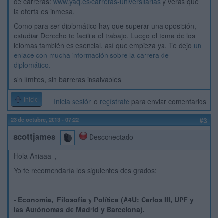
de carreras:
www.yaq.es/carreras-universitarias
y verás que
la oferta es inmesa.
Como para ser diplomático hay que superar una oposición,
estudiar Derecho te facilita el trabajo. Luego el tema de los
idiomas también es esencial, así que empieza ya. Te dejo
un
enlace con mucha información sobre la carrera de
diplomático.
sin límites, sin barreras insalvables
Inicio
Inicia sesión
o
regístrate
para enviar comentarios
23 de octubre, 2013 - 07:22
#3
scottjames
Desconectado
Hola Aniaaa_,
Yo te recomendaría los siguientes dos grados:
- Economía, Filosofía y Política (A4U: Carlos III, UPF y
las Autónomas de Madrid y Barcelona).