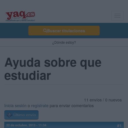
Toggl
navig
Buscar titulaciones
¿Dónde estoy?
Ayuda sobre que
estudiar
11 envíos / 0 nuevos
Inicia sesión
o
regístrate
para enviar comentarios
Último envío
22 de octubre, 2013 - 11:34
#1