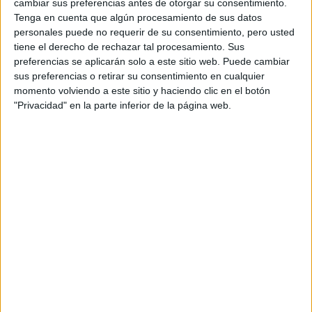
cambiar sus preferencias antes de otorgar su consentimiento.
Pennsylvania.
Tenga en cuenta que algún procesamiento de sus datos
Como puedes ver, es un grado muy atractivo que cumple con
personales puede no requerir de su consentimiento, pero usted
la mayoría de requisitos que estabas pidiendo y que puede
tiene el derecho de rechazar tal procesamiento. Sus
ayudarte a alcanzar tu meta en la carrera diplomática.
preferencias se aplicarán solo a este sitio web. Puede cambiar
Además es un grado con amplitud de miras que puede darte
sus preferencias o retirar su consentimiento en cualquier
más salidas si en el futuro quisieras cambiar tu opinión
momento volviendo a este sitio y haciendo clic en el botón
acerca de tu carrera profesional.
"Privacidad" en la parte inferior de la página web.
Si quieres mayor información para este grado, aquí te dejo el
link de la UAM:
http://www.uam.es/ss/Satellite/Economicas/es/1242671523168/c
- Economics, Leadership and Governance (Universidad
de Navarra)
De la misma fecha de creación que el anterior, este grado de
5 años de duración destaca por su movilidad geográfica y la
internacionalización de sus alumnos.
Este grado, como menciona la Universidad de Navarra en su
página web, está dirigido a
"a
lumnos que en un futuro
quieran desarrollar su actividad profesional en organismos y