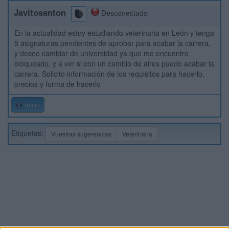
Javitosanton
Desconectado
En la actualidad estoy estudiando veterinaria en León y tenga
5 asignaturas pendientes de aprobar para acabar la carrera,
y deseo cambiar de universidad ya que me encuentro
bloqueado, y a ver si con un cambio de aires puedo acabar la
carrera. Solicito información de los requisitos para hacerlo,
precios y forma de hacerlo
Inicio
Etiquetas:
Vuestras sugerencias
Veterinaria