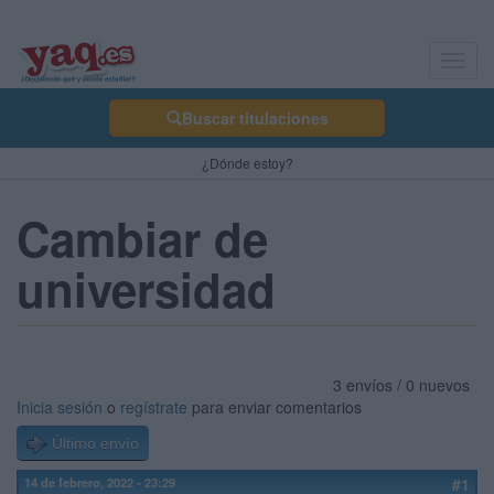
Toggl
navig
Buscar titulaciones
¿Dónde estoy?
Cambiar de
universidad
3 envíos / 0 nuevos
Inicia sesión
o
regístrate
para enviar comentarios
Último envío
14 de febrero, 2022 - 23:29
#1