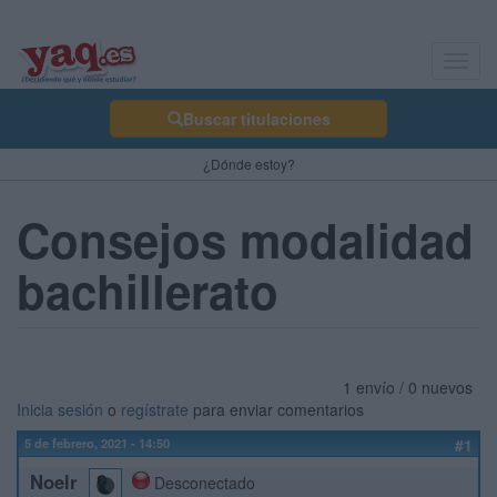
Toggl
navig
Buscar titulaciones
¿Dónde estoy?
Consejos modalidad
bachillerato
1 envío / 0 nuevos
Inicia sesión
o
regístrate
para enviar comentarios
5 de febrero, 2021 - 14:50
#1
Noelr
Desconectado