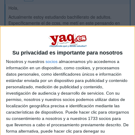
Hola,
Actualmente estoy estudiando bachillerato de adultos.
Específicamente el de ccss, me metí en este pensando en
estudiar magisterio.
Pero me estoy dando cuenta de que me equivoqué al
escoger.
Su privacidad es importante para nosotros
Al principio cuando pensaba que bachiller escoger pensé en
ciencias, pero creo que no lo escogí por miedo, porque me
Nosotros y nuestros
socios
almacenamos y/o accedemos a
decían que era muy difícil.
información en un dispositivo, como cookies, y procesamos
Me gusta mucho la naturaleza y los animales, y creo que me
datos personales, como identificadores únicos e información
gustaría estudiar algo que tenga relación con eso. Pensé en
estándar enviada por un dispositivo para publicidad y contenido
biología, pero no sé si sería lo mejor. Tal vez haya otro
personalizado, medición de publicidad y contenido,
estudio relacionado con animales (que no sea veterinaria)
investigación de audiencia y desarrollo de servicios.
Con su
permiso, nosotros y nuestros socios podemos utilizar datos de
Me tendría que cambiar de modalidad y repetir curso.
localización geográfica precisa e identificación mediante las
También tengo que decir que soy alguien muy indecisa y
características de dispositivos. Puede hacer clic para otorgarnos
puedo cambiar de opinión varias veces, pero supongo que es
su consentimiento a nosotros y a nuestros 1733 socios para
porque no quiero equivocarme
que llevemos a cabo el procesamiento previamente descrito. De
¿Algún consejo, opinión o algo?
forma alternativa, puede hacer clic para denegar su