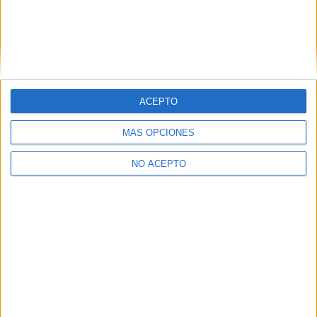
Paula YAQ
Desconectado
Hola Babi,
Te escribo para avisarte de que he recibido tu consulta y te
responderé en breve ;-)
¡Hasta pronto!
ACEPTO
Redacción YAQ
MÁS OPCIONES
Inicio
Inicia sesión
o
regístrate
para enviar comentarios
NO ACEPTO
Quiénes somos
|
Contactar
|
Anúnciate
Aviso legal
|
Politica de privacidad
|
Condiciones generales
|
Política
de cookies
© 2003-2026
Compás Mediterráneo S.L.
- Diego de León 47 - 28006
Madrid [ESPAÑA] - Tel. +34 91 593 2767