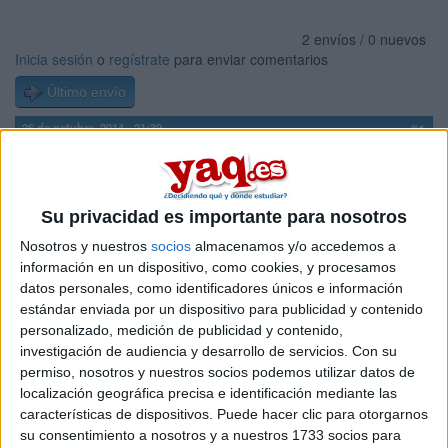
2 envíos / 0 nuevos
Inicia sesión
o
regístrate
para enviar comentarios
Último envío
26 de octubre, 2014 - 21:39
#1
Babi
Desconectado
Soy un alumno de 2ºBach y lo que me gustaria ser es o
Su privacidad es importante para nosotros
Policia o Guardia Civil pero el problema es que no se si
acceder directamente o existen alguna forma de cursar unos
Nosotros y nuestros
socios
almacenamos y/o accedemos a
estudios a la vez de ir haciendo la otra formación. Ayudenme
información en un dispositivo, como cookies, y procesamos
datos personales, como identificadores únicos e información
Inicio
estándar enviada por un dispositivo para publicidad y contenido
personalizado, medición de publicidad y contenido,
investigación de audiencia y desarrollo de servicios.
Con su
Etiquetas:
Vuestras sugerencias
permiso, nosotros y nuestros socios podemos utilizar datos de
localización geográfica precisa e identificación mediante las
características de dispositivos. Puede hacer clic para otorgarnos
su consentimiento a nosotros y a nuestros 1733 socios para