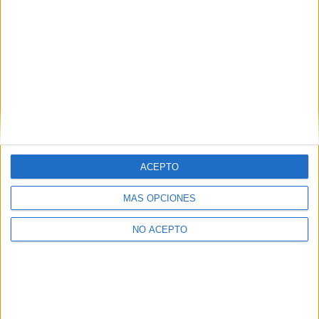
Comentarios
21 de octubre, 2020 - 11:59
#2
Inickname
Desconectado
ACEPTO
Que has elegido al final y por qué? Estoy en tu misma
situación ahora
MÁS OPCIONES
Gracias!
NO ACEPTO
Inicio
Inicia sesión
o
regístrate
para enviar comentarios