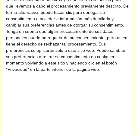
que llevemos a cabo el procesamiento previamente descrito. De
forma alternativa, puede hacer clic para denegar su
consentimiento o acceder a información más detallada y
cambiar sus preferencias antes de otorgar su consentimiento.
Tenga en cuenta que algún procesamiento de sus datos
personales puede no requerir de su consentimiento, pero usted
tiene el derecho de rechazar tal procesamiento. Sus
preferencias se aplicarán solo a este sitio web. Puede cambiar
sus preferencias o retirar su consentimiento en cualquier
Estudios nombrados en este post
momento volviendo a este sitio y haciendo clic en el botón
"Privacidad" en la parte inferior de la página web.
Estudiar ADE - Administración y Dirección de Empresas
Comentarios
17 de septiembre, 2017 - 23:03
#2
Infinita
Desconectado