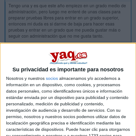
Tengo una y es que este año empiezo en un grado medio de
administración, pero luego me enteré de unas clases para
preparar pruebas libres para entrar en un grado superior,
entonces mi duda es si darme de baja para hacer esas
pruebas y entrar en un grado que me pueda gustar más o
seguir con administración que no me gusta tanto.
Inicio
Etiquetas:
Su privacidad es importante para nosotros
Vuestras sugerencias
Nosotros y nuestros
socios
almacenamos y/o accedemos a
ADE - Administración y Dirección de Empresas
Comercio
información en un dispositivo, como cookies, y procesamos
datos personales, como identificadores únicos e información
estándar enviada por un dispositivo para publicidad y contenido
personalizado, medición de publicidad y contenido,
investigación de audiencia y desarrollo de servicios.
Con su
permiso, nosotros y nuestros socios podemos utilizar datos de
localización geográfica precisa e identificación mediante las
características de dispositivos. Puede hacer clic para otorgarnos
su consentimiento a nosotros y a nuestros 1733 socios para