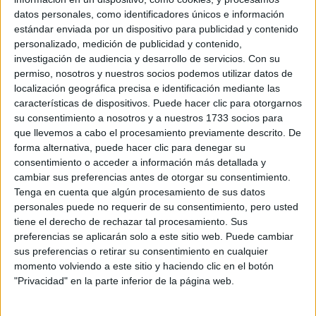
Gracias de antemano.
datos personales, como identificadores únicos e información
Ulises.
estándar enviada por un dispositivo para publicidad y contenido
personalizado, medición de publicidad y contenido,
Inicio
investigación de audiencia y desarrollo de servicios.
Con su
permiso, nosotros y nuestros socios podemos utilizar datos de
localización geográfica precisa e identificación mediante las
Etiquetas:
características de dispositivos. Puede hacer clic para otorgarnos
Vuestras sugerencias
Antropología
Arqueología
su consentimiento a nosotros y a nuestros 1733 socios para
Estudios Culturales
Estudios Literarios
Historia del Arte
que llevemos a cabo el procesamiento previamente descrito. De
forma alternativa, puede hacer clic para denegar su
Humanidades
Periodismo
consentimiento o acceder a información más detallada y
cambiar sus preferencias antes de otorgar su consentimiento.
Tenga en cuenta que algún procesamiento de sus datos
personales puede no requerir de su consentimiento, pero usted
tiene el derecho de rechazar tal procesamiento. Sus
preferencias se aplicarán solo a este sitio web. Puede cambiar
sus preferencias o retirar su consentimiento en cualquier
momento volviendo a este sitio y haciendo clic en el botón
"Privacidad" en la parte inferior de la página web.