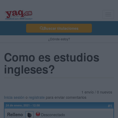
Toggl
navig
Buscar titulaciones
¿Dónde estoy?
Como es estudios
ingleses?
1 envío / 0 nuevos
Inicia sesión
o
regístrate
para enviar comentarios
24 de enero, 2021 - 12:58
#1
Relleno
Desconectado