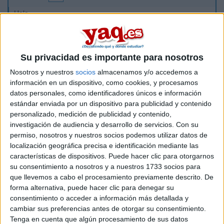
Hola
Estoy en 2° de Bachiller y estaba pensando en estudiar
estudios ingleses. Me gustaria que me dierais vuestra opinion
sobre la carrera: dificultad, como es, ambiente,
Su privacidad es importante para nosotros
Tambien me interesa la carrera de traduccion e
Nosotros y nuestros
socios
almacenamos y/o accedemos a
interpretacion, pero dicen que hay mas presion y tal...
información en un dispositivo, como cookies, y procesamos
Cual me aconsejais? Traduccion tiene mas salidas?
datos personales, como identificadores únicos e información
estándar enviada por un dispositivo para publicidad y contenido
personalizado, medición de publicidad y contenido,
Grasias, hasta luego
investigación de audiencia y desarrollo de servicios.
Con su
permiso, nosotros y nuestros socios podemos utilizar datos de
Inicio
localización geográfica precisa e identificación mediante las
características de dispositivos. Puede hacer clic para otorgarnos
Etiquetas:
su consentimiento a nosotros y a nuestros 1733 socios para
Vuestras sugerencias
que llevemos a cabo el procesamiento previamente descrito. De
forma alternativa, puede hacer clic para denegar su
consentimiento o acceder a información más detallada y
cambiar sus preferencias antes de otorgar su consentimiento.
Tenga en cuenta que algún procesamiento de sus datos