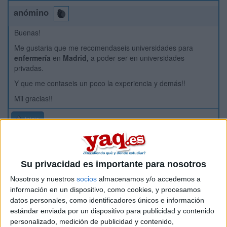
anómino
Buenas!
Me gustaria que me recomendaseis universidades para
enfermería
en
Madrid,
a poder ser en universidades
privadas.
Y que me contaseis un poco la experiencia y demás!!
Mil gracias!!
Inicio
Etiquetas:
Vuestras sugerencias
Enfermería
Su privacidad es importante para nosotros
Nosotros y nuestros
socios
almacenamos y/o accedemos a
información en un dispositivo, como cookies, y procesamos
datos personales, como identificadores únicos e información
estándar enviada por un dispositivo para publicidad y contenido
personalizado, medición de publicidad y contenido,