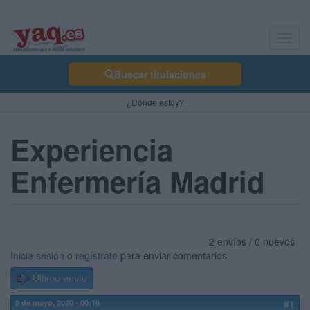
Toggl
navig
Buscar titulaciones
¿Dónde estoy?
Experiencia
Enfermería Madrid
2 envíos / 0 nuevos
Inicia sesión
o
regístrate
para enviar comentarios
Último envío
9 de mayo, 2020 - 00:16
#1