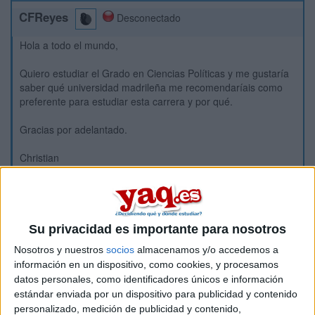
CFReyes
Desconectado
Hola a todo el mundo,
Quiero estudiar el Grado en Ciencias Políticas y me gustaría
saber qué universidad madrileña me recomendaríais como
preferente para estudiar esta carrera y por qué.
Gracias por adelantado.
Christian
Inicio
Etiquetas:
Vuestras sugerencias
Su privacidad es importante para nosotros
Nosotros y nuestros
socios
almacenamos y/o accedemos a
información en un dispositivo, como cookies, y procesamos
datos personales, como identificadores únicos e información
estándar enviada por un dispositivo para publicidad y contenido
personalizado, medición de publicidad y contenido,