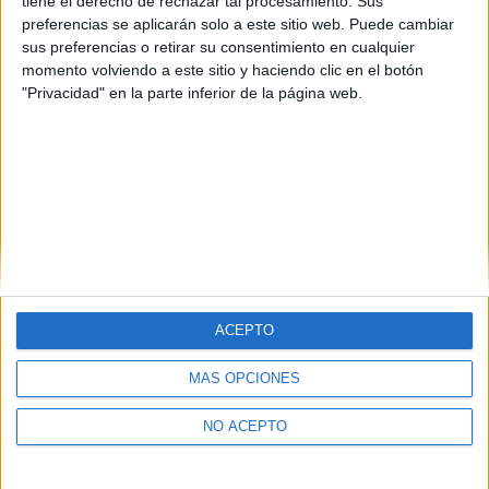
tiene el derecho de rechazar tal procesamiento. Sus
preferencias se aplicarán solo a este sitio web. Puede cambiar
sus preferencias o retirar su consentimiento en cualquier
momento volviendo a este sitio y haciendo clic en el botón
Estudios nombrados en este post
"Privacidad" en la parte inferior de la página web.
Estudiar Magisterio de Educación Primaria
ACEPTO
Quiénes somos
|
Contactar
|
Anúnciate
MÁS OPCIONES
Aviso legal
|
Politica de privacidad
|
Condiciones generales
|
Política
de cookies
NO ACEPTO
© 2003-2026
Compás Mediterráneo S.L.
- Diego de León 47 - 28006
Madrid [ESPAÑA] - Tel. +34 91 593 2767