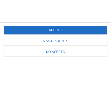
Estudiar Humanidades
Estudiar Marketing
Estudiar Traducción e Interpretación
Estudiar Turismo
ACEPTO
MÁS OPCIONES
NO ACEPTO
Quiénes somos
|
Contactar
|
Anúnciate
Aviso legal
|
Politica de privacidad
|
Condiciones generales
|
Política
de cookies
© 2003-2026
Compás Mediterráneo S.L.
- Diego de León 47 - 28006
Madrid [ESPAÑA] - Tel. +34 91 593 2767