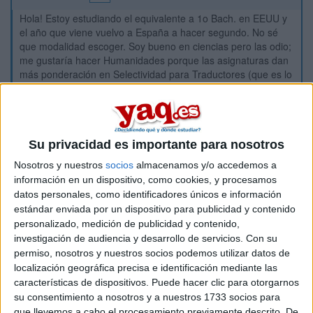
Hola! Estoy estudiando el equivalente a 1o Bach. en EEUU y
el año que viene vuelvo a España a hacer segundo. No sé
que modalidad escoger. Soy bueno en ciencias pero las odio;
me gustaría hacer Humanidades porque las asignaturas dan
más ponderación en Selectividad para Traductores (que es lo
que quiero estudiar). No me queda más remedio que hacerlo
en Málaga (soy de Marbella y el dinero no da pa' más). Mis
padres están muy disgustados porque piensan que
Traductores no tiene futuro. He pensado en meterme en
Inglés como Lengua B, pero no tengo ni idea de que lengya
Su privacidad es importante para nosotros
escoger como C. Tengo 4 años de Francés y 1 de Italiano, y
Nosotros y nuestros
socios
almacenamos y/o accedemos a
ahora estoy empezando con Chino. Escogería Chino pero no
información en un dispositivo, como cookies, y procesamos
se oferta en Málaga. ¿Debería elegir Árabe aunque parecr
datos personales, como identificadores únicos e información
muy complicado y no tengo ni idea? ¿O qué? También me
estándar enviada por un dispositivo para publicidad y contenido
pregunto si podría compaginar la carrera con algo como
personalizado, medición de publicidad y contenido,
Marketing o sería muy difícil sobrellevarlo.
investigación de audiencia y desarrollo de servicios.
Con su
Jesús
permiso, nosotros y nuestros socios podemos utilizar datos de
localización geográfica precisa e identificación mediante las
Inicio
características de dispositivos. Puede hacer clic para otorgarnos
su consentimiento a nosotros y a nuestros 1733 socios para
Etiquetas:
que llevemos a cabo el procesamiento previamente descrito. De