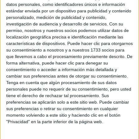
datos personales, como identificadores únicos e información
estándar enviada por un dispositivo para publicidad y contenido
Máster Universitario en
Presencial |
Cádiz
personalizado, medición de publicidad y contenido,
Acuicultura y Pesca
investigación de audiencia y desarrollo de servicios.
Con su
UNIVERSIDAD DE CáDIZ
(Universidad Pública)
permiso, nosotros y nuestros socios podemos utilizar datos de
Tipo:
Máster
localización geográfica precisa e identificación mediante las
características de dispositivos. Puede hacer clic para otorgarnos
Pídeles información ¡GRATIS!
su consentimiento a nosotros y a nuestros 1733 socios para
que llevemos a cabo el procesamiento previamente descrito. De
forma alternativa, puede hacer clic para denegar su
Máster Universitario en
Presencial |
Granada
consentimiento o acceder a información más detallada y
Avances en Biología Agraria y Acuicultura
cambiar sus preferencias antes de otorgar su consentimiento.
UNIVERSIDAD DE GRANADA
(Universidad Pública)
Tenga en cuenta que algún procesamiento de sus datos
Tipo:
Máster
personales puede no requerir de su consentimiento, pero usted
tiene el derecho de rechazar tal procesamiento. Sus
Pídeles información ¡GRATIS!
preferencias se aplicarán solo a este sitio web. Puede cambiar
sus preferencias o retirar su consentimiento en cualquier
Máster Universitario en
momento volviendo a este sitio y haciendo clic en el botón
Presencial |
Las Palmas
"Privacidad" en la parte inferior de la página web.
Cultivos Marinos
UNIVERSIDAD DE LAS PALMAS DE GRAN CANARIA