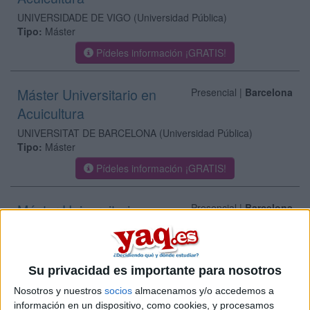
UNIVERSIDADE DE VIGO
(Universidad Pública)
Tipo:
Máster
Pídeles información ¡GRATIS!
Máster Universitario en
Presencial |
Barcelona
Acuicultura
UNIVERSITAT DE BARCELONA
(Universidad Pública)
Tipo:
Máster
Pídeles información ¡GRATIS!
Máster Universitario en
Presencial |
Barcelona
Acuicultura
UNIVERSITAT POLITèCNICA DE CATALUNYA
(Universidad
Pública)
Su privacidad es importante para nosotros
Tipo:
Máster
Nosotros y nuestros
socios
almacenamos y/o accedemos a
Pídeles información ¡GRATIS!
información en un dispositivo, como cookies, y procesamos