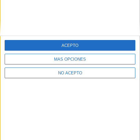
Acuicultura
UNIVERSITAT DE VALèNCIA
(Universidad Pública)
Tipo:
Máster
Pídeles información ¡GRATIS!
Máster Universitario en
Presencial |
Valencia
ACEPTO
Acuicultura
MÁS OPCIONES
UNIVERSITAT POLITèCNICA DE VALèNCIA
(Universidad
Pública)
NO ACEPTO
Tipo:
Máster
Pídeles información ¡GRATIS!
Máster Universitario en
Presencial |
Barcelona
Sanidad Acuícola / Erasmus Mundus Master
of Science in Health Management in
Aquaculture
UNIVERSITAT AUTòNOMA DE BARCELONA
(Universidad