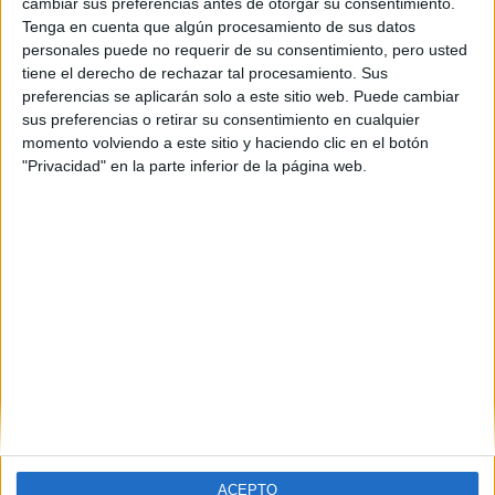
Bioestadística
cambiar sus preferencias antes de otorgar su consentimiento.
Tenga en cuenta que algún procesamiento de sus datos
UNIVERSITAT DE VALèNCIA
(Universidad Pública)
personales puede no requerir de su consentimiento, pero usted
Tipo:
Máster
tiene el derecho de rechazar tal procesamiento. Sus
Pídeles información ¡GRATIS!
preferencias se aplicarán solo a este sitio web. Puede cambiar
sus preferencias o retirar su consentimiento en cualquier
momento volviendo a este sitio y haciendo clic en el botón
Máster Universitario en
Presencial |
Valencia
"Privacidad" en la parte inferior de la página web.
Bioinformática
UNIVERSITAT DE VALèNCIA
(Universidad Pública)
Tipo:
Máster
Pídeles información ¡GRATIS!
ACEPTO