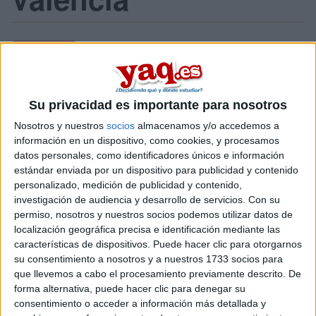
Listado
Mapa
En
Valencia
existen
3 opciones
para hacer un
máster en el
area de
.
Su privacidad es importante para nosotros
Si quieres
ampliar tu búsqueda a toda España
, hay otros 3
Nosotros y nuestros
socios
almacenamos y/o accedemos a
másters en entre los que puedes elegir. Estos estudios están
información en un dispositivo, como cookies, y procesamos
asociados a la rama de Ciencias de la salud.
datos personales, como identificadores únicos e información
Máster Universitario en
Online |
Valencia
estándar enviada por un dispositivo para publicidad y contenido
Bioinformática
personalizado, medición de publicidad y contenido,
investigación de audiencia y desarrollo de servicios.
Con su
UNIVERSIDAD INTERNACIONAL DE VALENCIA
(Universidad
permiso, nosotros y nuestros socios podemos utilizar datos de
Privada)
localización geográfica precisa e identificación mediante las
Tipo:
Máster
características de dispositivos. Puede hacer clic para otorgarnos
Pídeles información ¡GRATIS!
su consentimiento a nosotros y a nuestros 1733 socios para
que llevemos a cabo el procesamiento previamente descrito. De
forma alternativa, puede hacer clic para denegar su
Máster Universitario en
Presencial |
Valencia
consentimiento o acceder a información más detallada y