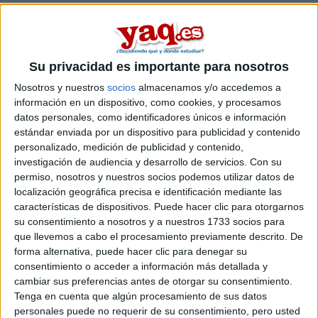
area de terapia ocupacional
.
Estos estudios están asociados a la rama de Ciencias de la salud.
Máster Universitario en
Semipresencial |
Madrid
Terapia Ocupacional Basada en la Evidencia.
Su privacidad es importante para nosotros
Funcionalidad del miembro superior
Nosotros y nuestros
socios
almacenamos y/o accedemos a
información en un dispositivo, como cookies, y procesamos
LA SALLE CENTRO UNIVERSITARIO
(Centro Adscrito Privado)
datos personales, como identificadores únicos e información
Tipo:
Máster
estándar enviada por un dispositivo para publicidad y contenido
personalizado, medición de publicidad y contenido,
Pídeles información ¡GRATIS!
investigación de audiencia y desarrollo de servicios.
Con su
permiso, nosotros y nuestros socios podemos utilizar datos de
localización geográfica precisa e identificación mediante las
Máster Universitario en
Presencial |
Alicante
características de dispositivos. Puede hacer clic para otorgarnos
Terapia Ocupacional en Neurología
su consentimiento a nosotros y a nuestros 1733 socios para
que llevemos a cabo el procesamiento previamente descrito. De
UNIVERSIDAD MIGUEL HERNáNDEZ DE ELCHE
(Universidad
forma alternativa, puede hacer clic para denegar su
Pública)
consentimiento o acceder a información más detallada y
Tipo:
Máster
cambiar sus preferencias antes de otorgar su consentimiento.
Pídeles información ¡GRATIS!
Tenga en cuenta que algún procesamiento de sus datos
personales puede no requerir de su consentimiento, pero usted