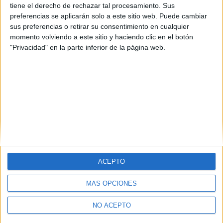
tiene el derecho de rechazar tal procesamiento. Sus
Seleccionar por provincia
preferencias se aplicarán solo a este sitio web. Puede cambiar
sus preferencias o retirar su consentimiento en cualquier
Alicante
(1)
momento volviendo a este sitio y haciendo clic en el botón
Madrid
(1)
"Privacidad" en la parte inferior de la página web.
ACEPTO
MÁS OPCIONES
Quiénes somos
|
Contactar
|
Anúnciate
Aviso legal
|
Politica de privacidad
|
Condiciones generales
|
Política
NO ACEPTO
de cookies
© 2003-2026
Compás Mediterráneo S.L.
- Diego de León 47 - 28006