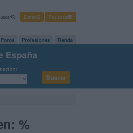
Buscar
Entrar
Regístrate
Foros
Profesiones
Tienda
de España
mación:
en: %