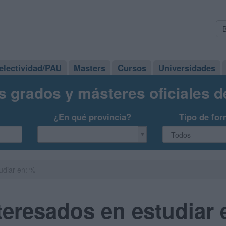
electividad/PAU
Masters
Cursos
Universidades
s grados y másteres oficiales 
¿En qué provincia?
Tipo de for
udiar en: %
eresados en estudiar 