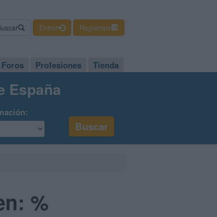
Buscar
Entrar
Regístrate
Foros
Profesiones
Tienda
de España
mación:
en: %