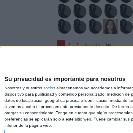
(current)
1
2
3
siguiente
last
Su privacidad es importante para nosotros
Nosotros y nuestros
socios
almacenamos y/o accedemos a información
dispositivo para publicidad y contenido personalizado, medición de pu
Avis
datos de localización geográfica precisa e identificación mediante l
© 2003-2026
Compá
llevemos a cabo el procesamiento previamente descrito. De forma al
otorgar su consentimiento.
Tenga en cuenta que algún procesamiento
preferencias se aplicarán solo a este sitio web. Puede cambiar sus p
inferior de la página web.