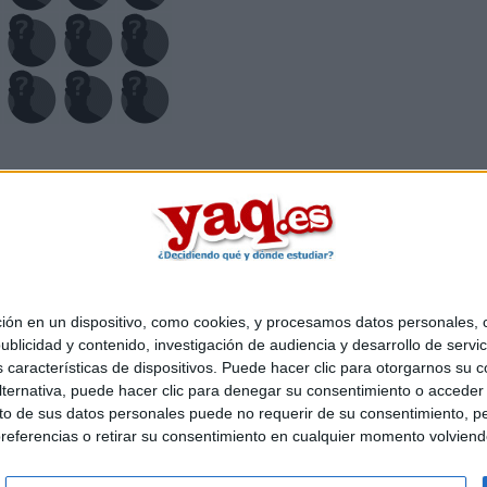
 en un dispositivo, como cookies, y procesamos datos personales, co
Quiénes somos
|
Contactar
|
Anúnciate
blicidad y contenido, investigación de audiencia y desarrollo de servic
o legal
|
Politica de privacidad
|
Condiciones generales
|
Política de co
as características de dispositivos. Puede hacer clic para otorgarnos su
s Mediterráneo S.L.
- Diego de León 47 - 28006 Madrid [ESPAÑA] - T
ternativa, puede hacer clic para denegar su consentimiento o acceder
 de sus datos personales puede no requerir de su consentimiento, per
referencias o retirar su consentimiento en cualquier momento volviendo 