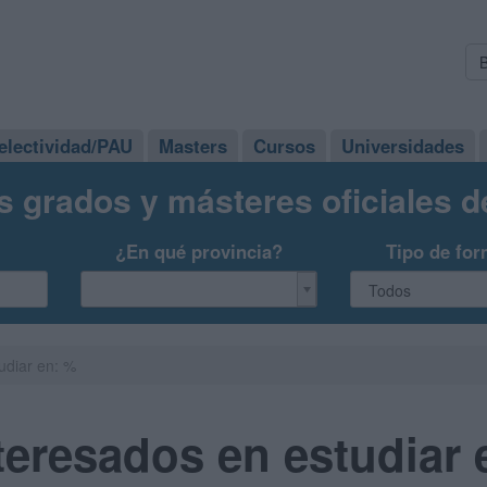
electividad/PAU
Masters
Cursos
Universidades
s grados y másteres oficiales 
¿En qué provincia?
Tipo de for
udiar en: %
eresados en estudiar 