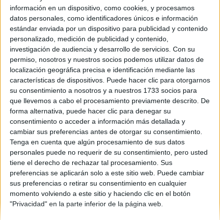
información en un dispositivo, como cookies, y procesamos
Comunidad:
datos personales, como identificadores únicos e información
Aragón
estándar enviada por un dispositivo para publicidad y contenido
Año del examen:
personalizado, medición de publicidad y contenido,
2010
investigación de audiencia y desarrollo de servicios.
Con su
Mes de examen:
permiso, nosotros y nuestros socios podemos utilizar datos de
Junio
localización geográfica precisa e identificación mediante las
Asignatura:
características de dispositivos. Puede hacer clic para otorgarnos
Artes Escénicas
su consentimiento a nosotros y a nuestros 1733 socios para
Fichero Examen:
que llevemos a cabo el procesamiento previamente descrito. De
examen-selectividad-artes-escencias-aragon-2010-
forma alternativa, puede hacer clic para denegar su
convocatoria-junio.pdf
consentimiento o acceder a información más detallada y
cambiar sus preferencias antes de otorgar su consentimiento.
Tenga en cuenta que algún procesamiento de sus datos
personales puede no requerir de su consentimiento, pero usted
tiene el derecho de rechazar tal procesamiento. Sus
preferencias se aplicarán solo a este sitio web. Puede cambiar
sus preferencias o retirar su consentimiento en cualquier
momento volviendo a este sitio y haciendo clic en el botón
Quiénes somos
|
Contactar
|
Anúnciate
"Privacidad" en la parte inferior de la página web.
Aviso legal
|
Politica de privacidad
|
Condiciones generales
|
Política
de cookies