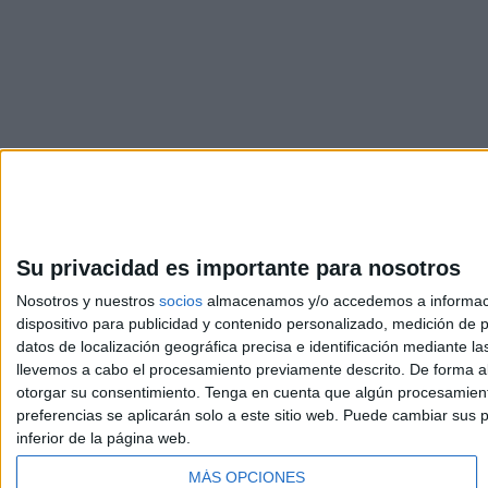
Su privacidad es importante para nosotros
Nosotros y nuestros
socios
almacenamos y/o accedemos a información
dispositivo para publicidad y contenido personalizado, medición de pu
Avis
datos de localización geográfica precisa e identificación mediante l
© 2003-2026
Compá
llevemos a cabo el procesamiento previamente descrito. De forma al
otorgar su consentimiento.
Tenga en cuenta que algún procesamiento
preferencias se aplicarán solo a este sitio web. Puede cambiar sus p
inferior de la página web.
MÁS OPCIONES