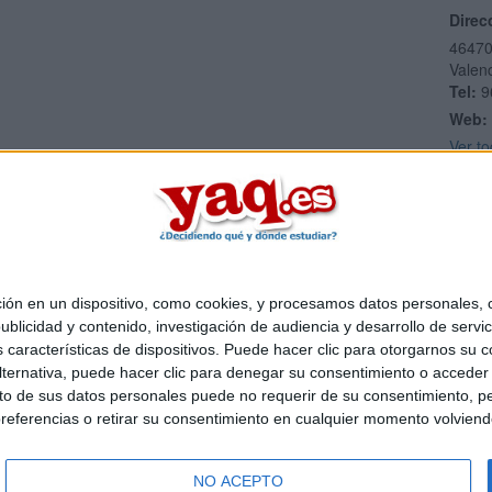
Direc
4647
Valen
Tel:
9
Web:
Ver to
 en un dispositivo, como cookies, y procesamos datos personales, co
Quiénes somos
|
Contactar
|
Anúnciate
blicidad y contenido, investigación de audiencia y desarrollo de servic
o legal
|
Politica de privacidad
|
Condiciones generales
|
Política de co
as características de dispositivos. Puede hacer clic para otorgarnos su
s Mediterráneo S.L.
- Diego de León 47 - 28006 Madrid [ESPAÑA] - T
ternativa, puede hacer clic para denegar su consentimiento o acceder
 de sus datos personales puede no requerir de su consentimiento, per
referencias o retirar su consentimiento en cualquier momento volviendo 
NO ACEPTO