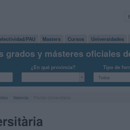
electividad/PAU
Masters
Cursos
Universidades
s grados y másteres oficiales 
¿En qué provincia?
Tipo de for
ritos
Valencia
Florida Universitària
rsitària