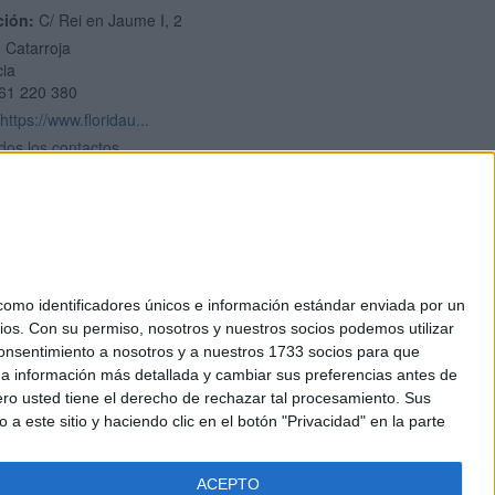
ción:
C/ Rei en Jaume I, 2
0
Catarroja
cia
61 220 380
https://www.floridau...
dos los contactos
mo identificadores únicos e información estándar enviada por un
ios.
Con su permiso, nosotros y nuestros socios podemos utilizar
okies
 consentimiento a nosotros y a nuestros 1733 socios para que
el. +34 91 593 2767
 a información más detallada y cambiar sus preferencias antes de
o usted tiene el derecho de rechazar tal procesamiento. Sus
a este sitio y haciendo clic en el botón "Privacidad" en la parte
ACEPTO