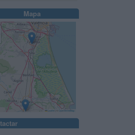
Mapa
Leaflet
|
©
OpenStreetMap
tactar