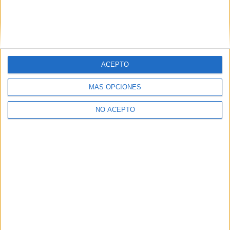
Principales cifras
Nº de estudiantes:
52000
% de extranjeros:
25%
Nº de profesores:
142
ACEPTO
Ver todas las cifras
MÁS OPCIONES
NO ACEPTO
Quiénes somos
|
Contactar
|
Anúnciate
Aviso legal
|
Politica de privacidad
|
Condiciones generales
|
Política
de cookies
© 2003-2026
Compás Mediterráneo S.L.
- Diego de León 47 - 28006
Madrid [ESPAÑA] - Tel. +34 91 593 2767