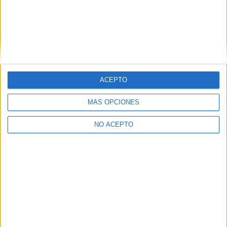
Dirección:
C/ Leopoldo Alas Clarín, 2
15008
A Coruña
A Coruña
Tel:
981 248 080
Ver todos los contactos
Principales cifras
ACEPTO
Ver todas las cifras
MÁS OPCIONES
NO ACEPTO
Quiénes somos
|
Contactar
|
Anúnciate
Aviso legal
|
Politica de privacidad
|
Condiciones generales
|
Política
de cookies
© 2003-2026
Compás Mediterráneo S.L.
- Diego de León 47 - 28006
Madrid [ESPAÑA] - Tel. +34 91 593 2767