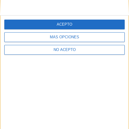
32005
Ourense
Ourense
Tel:
988 385 458
Ver todos los contactos
ACEPTO
MÁS OPCIONES
NO ACEPTO
Quiénes somos
|
Contactar
|
Anúnciate
Aviso legal
|
Politica de privacidad
|
Condiciones generales
|
Política
de cookies
© 2003-2026
Compás Mediterráneo S.L.
- Diego de León 47 - 28006
Madrid [ESPAÑA] - Tel. +34 91 593 2767