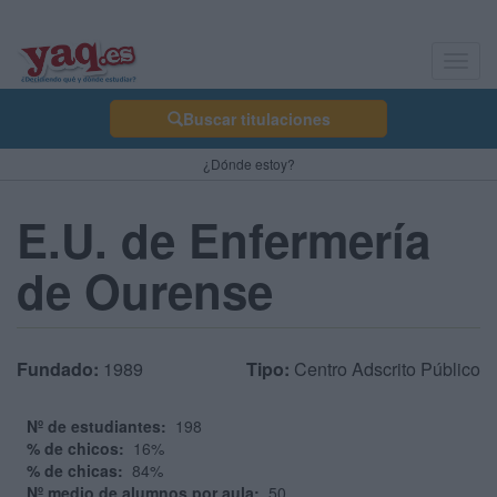
Toggl
navig
Buscar titulaciones
¿Dónde estoy?
E.U. de Enfermería
de Ourense
Fundado:
1989
Tipo:
Centro Adscrito Público
Nº de estudiantes:
198
% de chicos:
16%
% de chicas:
84%
Nº medio de alumnos por aula:
50