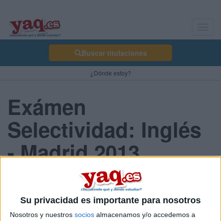
Toggl
navig
Buscar titulaciones
¿Dónde estoy?
Exámen
Selectividad: Inglés
- Madrid 2013
Septiembre
Su privacidad es importante para nosotros
Comunidad:
Nosotros y nuestros
socios
almacenamos y/o accedemos a