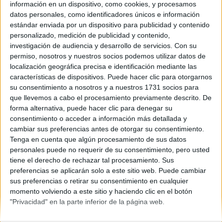
Madrid
información en un dispositivo, como cookies, y procesamos
Año del examen:
datos personales, como identificadores únicos e información
2013
estándar enviada por un dispositivo para publicidad y contenido
Mes de examen:
personalizado, medición de publicidad y contenido,
Septiembre
investigación de audiencia y desarrollo de servicios.
Con su
Asignatura:
permiso, nosotros y nuestros socios podemos utilizar datos de
Inglés
localización geográfica precisa e identificación mediante las
Descripción del fichero:
características de dispositivos. Puede hacer clic para otorgarnos
Con soluciones
su consentimiento a nosotros y a nuestros 1731 socios para
Fichero Examen:
que llevemos a cabo el procesamiento previamente descrito. De
examen-selectividad-ingles-madrid-2013-septiembre.pdf
forma alternativa, puede hacer clic para denegar su
consentimiento o acceder a información más detallada y
cambiar sus preferencias antes de otorgar su consentimiento.
Tenga en cuenta que algún procesamiento de sus datos
personales puede no requerir de su consentimiento, pero usted
tiene el derecho de rechazar tal procesamiento. Sus
preferencias se aplicarán solo a este sitio web. Puede cambiar
sus preferencias o retirar su consentimiento en cualquier
Quiénes somos
|
Contactar
|
Anúnciate
momento volviendo a este sitio y haciendo clic en el botón
Aviso legal
|
Politica de privacidad
|
Condiciones generales
|
Política
"Privacidad" en la parte inferior de la página web.
de cookies
© 2003-2026
Compás Mediterráneo S.L.
- Diego de León 47 - 28006