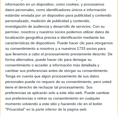
información en un dispositivo, como cookies, y procesamos
Comunidad:
datos personales, como identificadores únicos e información
Canarias
estándar enviada por un dispositivo para publicidad y contenido
Año del examen:
personalizado, medición de publicidad y contenido,
2013
investigación de audiencia y desarrollo de servicios.
Con su
Mes de examen:
permiso, nosotros y nuestros socios podemos utilizar datos de
Junio
localización geográfica precisa e identificación mediante las
Asignatura:
características de dispositivos. Puede hacer clic para otorgarnos
Literatura Universal
su consentimiento a nosotros y a nuestros 1733 socios para
Fichero Examen:
que llevemos a cabo el procesamiento previamente descrito. De
examen-selectividad-literatura-universal-islas-canarias-2013-
forma alternativa, puede hacer clic para denegar su
junio.pdf
consentimiento o acceder a información más detallada y
cambiar sus preferencias antes de otorgar su consentimiento.
Tenga en cuenta que algún procesamiento de sus datos
personales puede no requerir de su consentimiento, pero usted
tiene el derecho de rechazar tal procesamiento. Sus
preferencias se aplicarán solo a este sitio web. Puede cambiar
sus preferencias o retirar su consentimiento en cualquier
momento volviendo a este sitio y haciendo clic en el botón
Quiénes somos
|
Contactar
|
Anúnciate
"Privacidad" en la parte inferior de la página web.
Aviso legal
|
Politica de privacidad
|
Condiciones generales
|
Política
de cookies