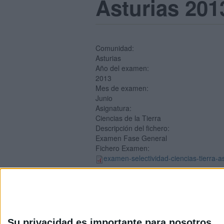
Asturias 201
Comunidad:
Asturias
Año del examen:
2013
Mes de examen:
Junio
Asignatura:
Ciencias de la Tierra
Descripción del fichero:
Examen Fase General
Fichero Examen:
examen-selectividad-ciencias-tierra-a
Su privacidad es importante para nosotros