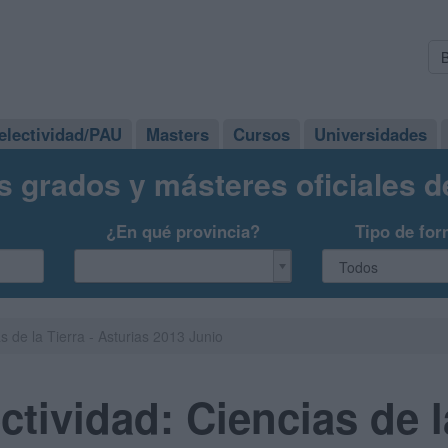
electividad/PAU
Masters
Cursos
Universidades
s grados y másteres oficiales 
¿En qué provincia?
Tipo de for
 de la Tierra - Asturias 2013 Junio
tividad: Ciencias de la