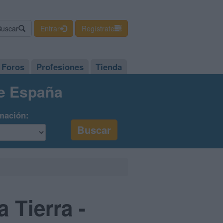
Buscar
Entrar
Regístrate
Foros
Profesiones
Tienda
de España
mación:
 Tierra -