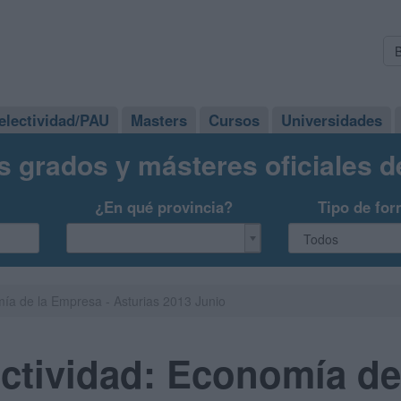
electividad/PAU
Masters
Cursos
Universidades
s grados y másteres oficiales 
¿En qué provincia?
Tipo de for
ía de la Empresa - Asturias 2013 Junio
ctividad: Economía de