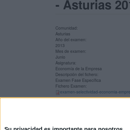
- Asturias 2
Comunidad:
Asturias
Año del examen:
2013
Mes de examen:
Junio
Asignatura:
Economía de la Empresa
Descripción del fichero:
Examen Fase Específica
Fichero Examen:
examen-selectividad-economia-empres
Su privacidad es importante para nosotros