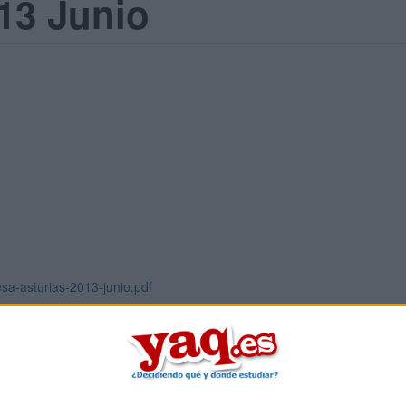
013 Junio
a-asturias-2013-junio.pdf