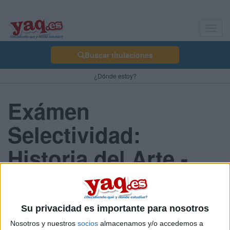
Toggl
navig
Buscar titulaciones
¿Dónde estoy?
Exámen
Selectividad:
Historia del Arte -
Asturias 2013 Junio
Su privacidad es importante para nosotros
Comunidad:
Nosotros y nuestros
socios
almacenamos y/o accedemos a