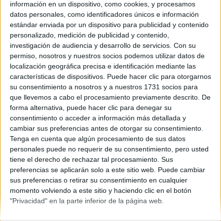
Asturias
información en un dispositivo, como cookies, y procesamos
Año del examen:
datos personales, como identificadores únicos e información
2013
estándar enviada por un dispositivo para publicidad y contenido
Mes de examen:
personalizado, medición de publicidad y contenido,
Junio
investigación de audiencia y desarrollo de servicios.
Con su
Asignatura:
permiso, nosotros y nuestros socios podemos utilizar datos de
Historia del Arte
localización geográfica precisa e identificación mediante las
Descripción del fichero:
características de dispositivos. Puede hacer clic para otorgarnos
Examen Fase Específica
su consentimiento a nosotros y a nuestros 1731 socios para
Fichero Examen:
que llevemos a cabo el procesamiento previamente descrito. De
examen-selectividad-historia-del-arte-asturias-2013-junio.pdf
forma alternativa, puede hacer clic para denegar su
consentimiento o acceder a información más detallada y
cambiar sus preferencias antes de otorgar su consentimiento.
Tenga en cuenta que algún procesamiento de sus datos
personales puede no requerir de su consentimiento, pero usted
tiene el derecho de rechazar tal procesamiento. Sus
preferencias se aplicarán solo a este sitio web. Puede cambiar
sus preferencias o retirar su consentimiento en cualquier
Quiénes somos
|
Contactar
|
Anúnciate
momento volviendo a este sitio y haciendo clic en el botón
Aviso legal
|
Politica de privacidad
|
Condiciones generales
|
Política
"Privacidad" en la parte inferior de la página web.
de cookies
© 2003-2026
Compás Mediterráneo S.L.
- Diego de León 47 - 28006