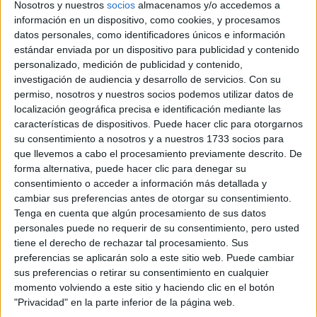
Nosotros y nuestros
socios
almacenamos y/o accedemos a
información en un dispositivo, como cookies, y procesamos
Comunidad:
datos personales, como identificadores únicos e información
Asturias
estándar enviada por un dispositivo para publicidad y contenido
Año del examen:
personalizado, medición de publicidad y contenido,
2013
Mes de examen:
investigación de audiencia y desarrollo de servicios.
Con su
Julio
permiso, nosotros y nuestros socios podemos utilizar datos de
Asignatura:
localización geográfica precisa e identificación mediante las
Economía de la Empresa
características de dispositivos. Puede hacer clic para otorgarnos
Descripción del fichero:
su consentimiento a nosotros y a nuestros 1733 socios para
Examen Fase General
que llevemos a cabo el procesamiento previamente descrito. De
Fichero Examen:
forma alternativa, puede hacer clic para denegar su
examen-selectividad-economia-empresa-asturias-2013-
consentimiento o acceder a información más detallada y
julio.pdf
cambiar sus preferencias antes de otorgar su consentimiento.
Tenga en cuenta que algún procesamiento de sus datos
personales puede no requerir de su consentimiento, pero usted
tiene el derecho de rechazar tal procesamiento. Sus
preferencias se aplicarán solo a este sitio web. Puede cambiar
sus preferencias o retirar su consentimiento en cualquier
momento volviendo a este sitio y haciendo clic en el botón
"Privacidad" en la parte inferior de la página web.
Quiénes somos
|
Contactar
|
Anúnciate