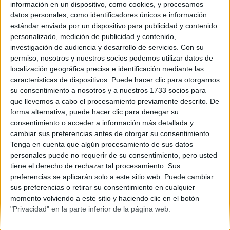
Asturias
información en un dispositivo, como cookies, y procesamos
Año del examen:
datos personales, como identificadores únicos e información
2013
estándar enviada por un dispositivo para publicidad y contenido
Mes de examen:
personalizado, medición de publicidad y contenido,
Julio
investigación de audiencia y desarrollo de servicios.
Con su
Asignatura:
permiso, nosotros y nuestros socios podemos utilizar datos de
Electrotecnia
localización geográfica precisa e identificación mediante las
Descripción del fichero:
características de dispositivos. Puede hacer clic para otorgarnos
Examen Fase General
su consentimiento a nosotros y a nuestros 1733 socios para
Fichero Examen:
que llevemos a cabo el procesamiento previamente descrito. De
examen-selectividad-electrotecnia-asturias-2013-julio.pdf
forma alternativa, puede hacer clic para denegar su
consentimiento o acceder a información más detallada y
cambiar sus preferencias antes de otorgar su consentimiento.
Tenga en cuenta que algún procesamiento de sus datos
personales puede no requerir de su consentimiento, pero usted
tiene el derecho de rechazar tal procesamiento. Sus
preferencias se aplicarán solo a este sitio web. Puede cambiar
sus preferencias o retirar su consentimiento en cualquier
Quiénes somos
|
Contactar
|
Anúnciate
momento volviendo a este sitio y haciendo clic en el botón
Aviso legal
|
Politica de privacidad
|
Condiciones generales
|
Política
"Privacidad" en la parte inferior de la página web.
de cookies
© 2003-2026
Compás Mediterráneo S.L.
- Diego de León 47 - 28006