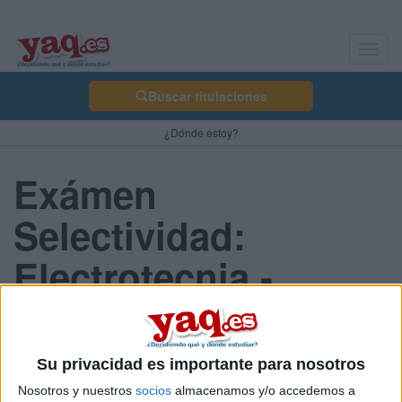
Toggl
navig
Buscar titulaciones
¿Dónde estoy?
Exámen
Selectividad:
Electrotecnia -
Asturias 2013 Julio
Su privacidad es importante para nosotros
Comunidad:
Nosotros y nuestros
socios
almacenamos y/o accedemos a