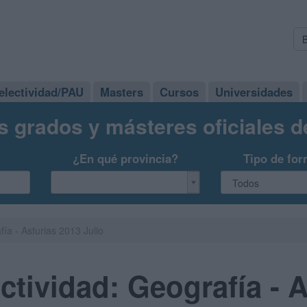
electividad/PAU
Masters
Cursos
Universidades
s grados y másteres oficiales 
¿En qué provincia?
Tipo de for
ía - Asturias 2013 Julio
tividad: Geografía - A