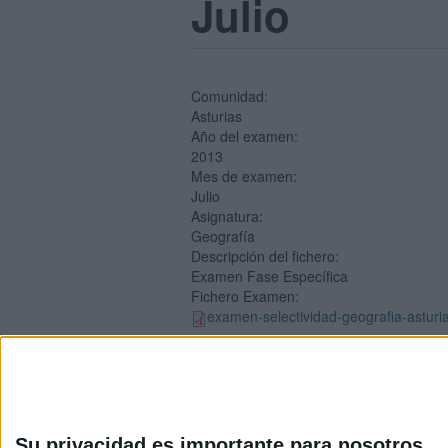
Julio
Comunidad:
Asturias
Año del examen:
2013
Mes de examen:
Julio
Asignatura:
Geografía
Descripción del fichero:
Examen Fase Específica
Fichero Examen:
examen-selectividad-geografia-asturia
Su privacidad es importante para nosotros