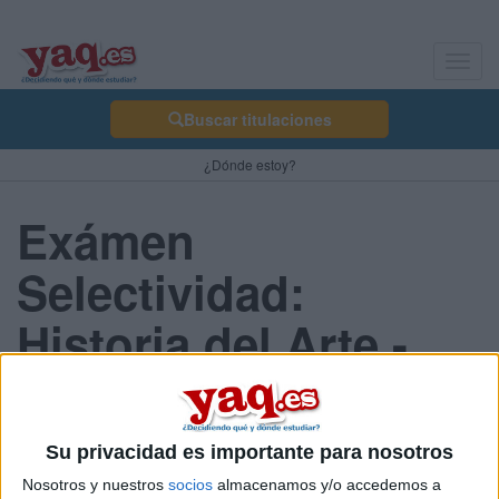
Toggl
navig
Buscar titulaciones
¿Dónde estoy?
Exámen
Selectividad:
Historia del Arte -
Asturias 2013 Julio
Su privacidad es importante para nosotros
Comunidad:
Nosotros y nuestros
socios
almacenamos y/o accedemos a