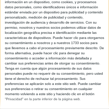
Asturias
información en un dispositivo, como cookies, y procesamos
Año del examen:
datos personales, como identificadores únicos e información
2013
estándar enviada por un dispositivo para publicidad y contenido
Mes de examen:
personalizado, medición de publicidad y contenido,
Julio
investigación de audiencia y desarrollo de servicios.
Con su
Asignatura:
permiso, nosotros y nuestros socios podemos utilizar datos de
Historia del Arte
localización geográfica precisa e identificación mediante las
Descripción del fichero:
características de dispositivos. Puede hacer clic para otorgarnos
Examen Fase Específica
su consentimiento a nosotros y a nuestros 1733 socios para
Fichero Examen:
que llevemos a cabo el procesamiento previamente descrito. De
examen-selectividad-historia-del-arte-asturias-2013-julio.pdf
forma alternativa, puede hacer clic para denegar su
consentimiento o acceder a información más detallada y
cambiar sus preferencias antes de otorgar su consentimiento.
Tenga en cuenta que algún procesamiento de sus datos
personales puede no requerir de su consentimiento, pero usted
tiene el derecho de rechazar tal procesamiento. Sus
preferencias se aplicarán solo a este sitio web. Puede cambiar
sus preferencias o retirar su consentimiento en cualquier
Quiénes somos
|
Contactar
|
Anúnciate
momento volviendo a este sitio y haciendo clic en el botón
Aviso legal
|
Politica de privacidad
|
Condiciones generales
|
Política
"Privacidad" en la parte inferior de la página web.
de cookies
© 2003-2026
Compás Mediterráneo S.L.
- Diego de León 47 - 28006