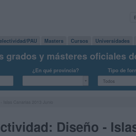
electividad/PAU
Masters
Cursos
Universidades
s grados y másteres oficiales 
¿En qué provincia?
Tipo de for
- Islas Canarias 2013 Junio
tividad: Diseño - Isla