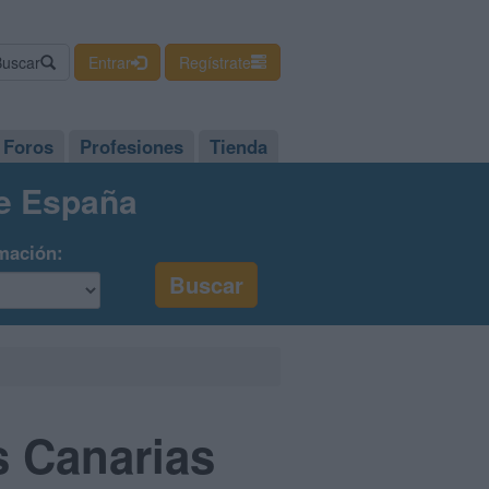
Buscar
Entrar
Regístrate
Foros
Profesiones
Tienda
de España
mación:
s Canarias