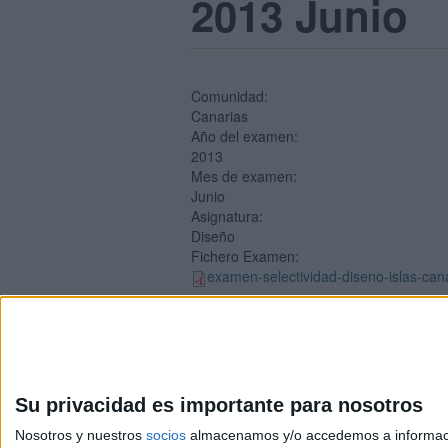
2013 Junio
Comunidad:
Canarias
Año del examen:
2013
Mes de examen:
Junio
Asignatura:
Diseño
Fichero Examen:
examen-selectividad-diseno-islas-can
Su privacidad es importante para nosotros
Nosotros y nuestros
socios
almacenamos y/o accedemos a información