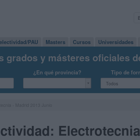
electividad/PAU
Masters
Cursos
Universidades
s grados y másteres oficiales 
¿En qué provincia?
Tipo de for
tecnia - Madrid 2013 Junio
tividad: Electrotecnia