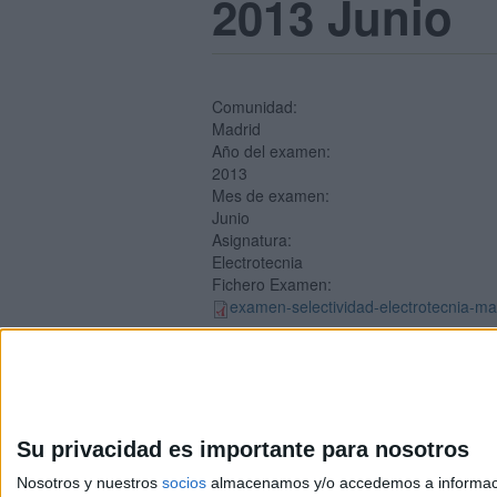
2013 Junio
Comunidad:
Madrid
Año del examen:
2013
Mes de examen:
Junio
Asignatura:
Electrotecnia
Fichero Examen:
examen-selectividad-electrotecnia-ma
Su privacidad es importante para nosotros
Nosotros y nuestros
socios
almacenamos y/o accedemos a información