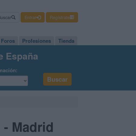
Buscar
Entrar
Regístrate
Foros
Profesiones
Tienda
de España
mación:
 - Madrid