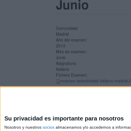
Junio
Comunidad:
Madrid
Año del examen:
2013
Mes de examen:
Junio
Asignatura:
Italiano
Fichero Examen:
examen-selectividad-italiano-madrid-2
Su privacidad es importante para nosotros
Nosotros y nuestros
socios
almacenamos y/o accedemos a información