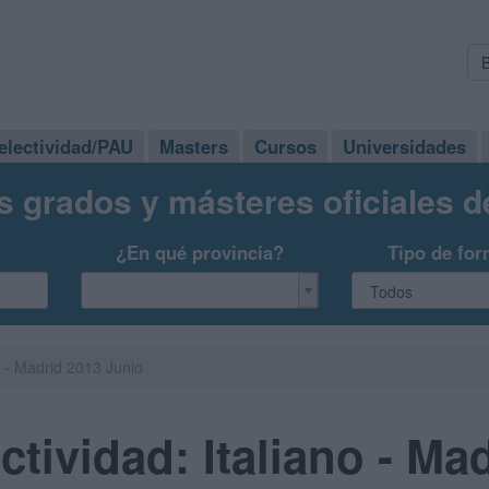
electividad/PAU
Masters
Cursos
Universidades
s grados y másteres oficiales 
¿En qué provincia?
Tipo de for
o - Madrid 2013 Junio
tividad: Italiano - Ma