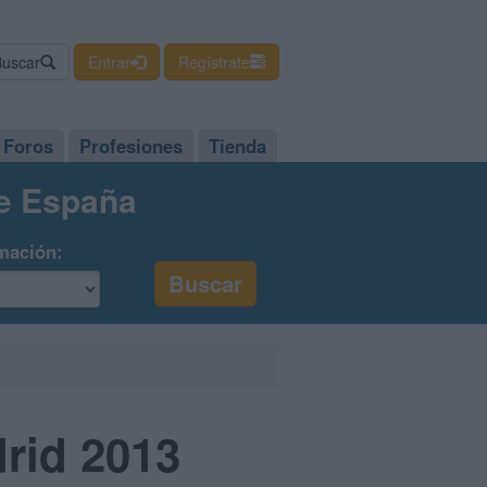
Buscar
Entrar
Regístrate
Foros
Profesiones
Tienda
de España
mación:
drid 2013